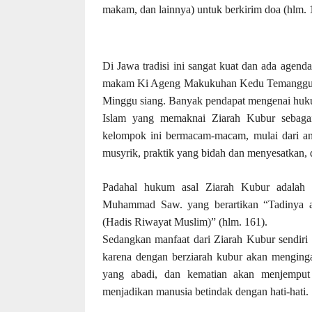
makam, dan lainnya) untuk berkirim doa (hlm. 
Di Jawa tradisi ini sangat kuat dan ada agen
makam Ki Ageng Makukuhan Kedu Temanggung 
Minggu siang.
Banyak pendapat mengenai hukum
Islam yang memaknai Ziarah Kubur sebagai
kelompok ini bermacam-macam, mulai dari ang
musyrik, praktik yang bidah dan menyesatkan, d
Padahal hukum asal Ziarah Kubur adala
Muhammad Saw. yang berartikan “Tadinya aku 
(Hadis Riwayat Muslim)” (hlm. 161).
Sedangkan manfaat dari Ziarah Kubur sendiri s
karena dengan berziarah kubur akan menginga
yang abadi, dan kematian akan menjemput
menjadikan manusia betindak dengan hati-hati.