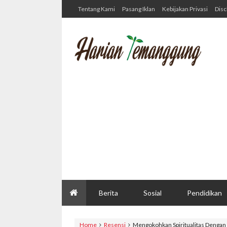
Tentang Kami
Pasang Iklan
Kebijakan Privasi
Disc
Berita
Sosial
Pendidikan
Home
Resensi
Mengokohkan Spiritualitas Denga