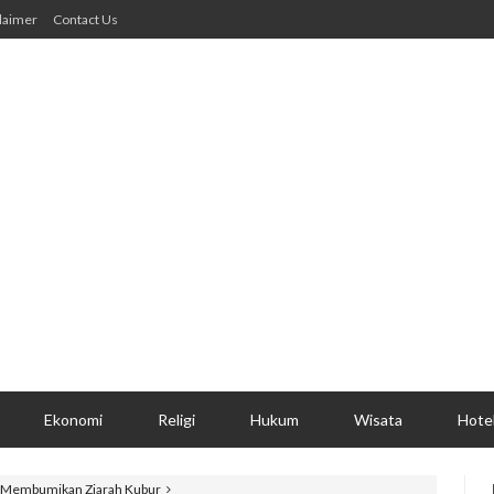
laimer
Contact Us
Ekonomi
Religi
Hukum
Wisata
Hote
n Membumikan Ziarah Kubur