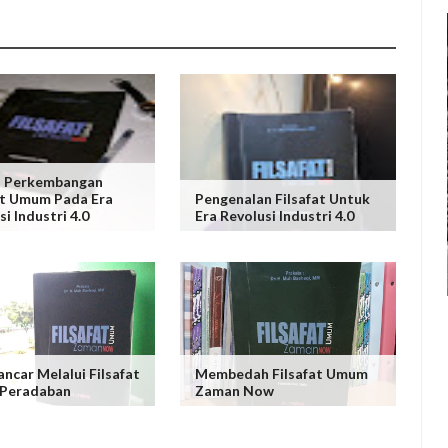
h Perkembangan
at Umum Pada Era
Pengenalan Filsafat Untuk
i Industri 4.0
Era Revolusi Industri 4.0
ancar Melalui Filsafat
Membedah Filsafat Umum
 Peradaban
Zaman Now