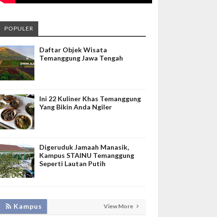
POPULER
Daftar Objek Wisata
Temanggung Jawa Tengah
Ini 22 Kuliner Khas Temanggung
Yang Bikin Anda Ngiler
Digeruduk Jamaah Manasik,
Kampus STAINU Temanggung
Seperti Lautan Putih
KEMBANGKAN SIM LAYANAN,
Kampus
View More
HADIRKAN TIM SEVIMA UNTUK