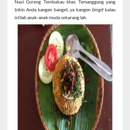
Nasi Goreng Tembakau khas Temanggung yang
bikin Anda kangen banget, ya kangen
bingit
kalau
istilah anak-anak muda sekarang lah.