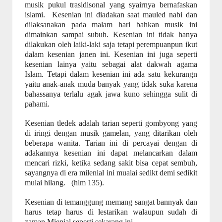
musik pukul trasidisonal yang syairnya bernafaskan
islami.
Kesenian ini diadakan saat mauled nabi dan
dilaksanakan pada malam hari bahkan musik ini
dimainkan sampai subuh. Kesenian ini tidak hanya
dilakukan oleh laiki-laki saja tetapi perempuanpun ikut
dalam kesenian janen ini. Kesenian ini juga seperti
kesenian lainya yaitu sebagai alat dakwah agama
Islam. Tetapi dalam kesenian ini ada satu kekurangn
yaitu anak-anak muda banyak yang tidak suka karena
bahassanya terlalu agak jawa kuno sehingga sulit di
pahami.
Keseni
a
n tledek adalah tarian seperti gombyong yang
di iringi dengan musik gamelan, yang ditarikan oleh
beberapa wanita. Tarian ini di percayai dengan di
adakannya kesenian ini dapat melancarkan dalam
mencari rizki, ketika sedang sakit bisa cepat sembuh,
sayangnya di era milenial ini mualai sedikt demi sedikit
mulai hilang.
(hlm 135).
Kesenian di temanggung memang sangat bannyak dan
harus tetap harus di lestarikan walaupun sudah di
zaman Mienial seperti sekarang ini.