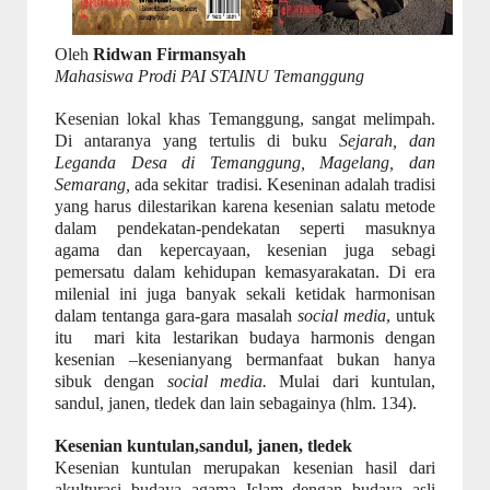
Oleh
Ridwan Firmansyah
Mahasiswa Prodi PAI STAINU Temanggung
Kesenian
lokal khas Temanggung, sangat melimpah.
Di antaranya yang tertulis di buku
Sejarah, dan
Leganda Desa di Temanggung, Magelang, dan
Semarang,
ada sekitar
tradisi. Keseninan adalah tradisi
yang harus dilestarikan karena kesenian salatu metode
dalam pendekatan-pendekatan seperti masuknya
agama dan kepercayaan, kesenian juga sebagi
pemersatu dalam kehidupan kemasyarakatan.
Di era
milenial ini juga banyak sekali ketidak harmonisan
dalam tentanga gara-gara masalah
social media
, untuk
itu
mari kita lestarikan budaya harmonis dengan
kesenian –kesenianyang bermanfaat bukan hanya
sibuk dengan
social media.
Mulai
dari kuntulan,
sandul, janen, tledek dan lain sebagainya
(hlm.
134
).
Kesenian kuntulan,sandul, janen, tledek
Kesenian kuntulan merupakan kesenian hasil dari
akulturasi budaya agama Islam dengan budaya asli