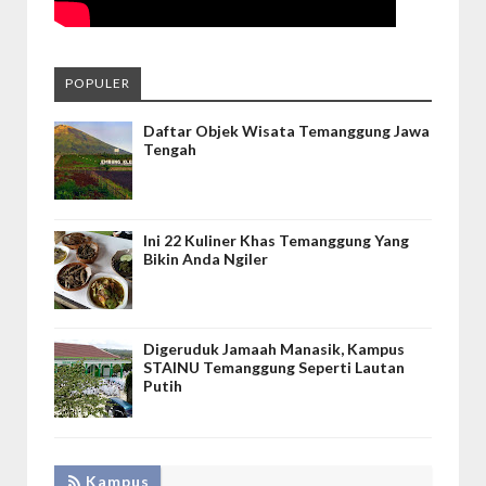
POPULER
Daftar Objek Wisata Temanggung Jawa
Tengah
Ini 22 Kuliner Khas Temanggung Yang
Bikin Anda Ngiler
Digeruduk Jamaah Manasik, Kampus
STAINU Temanggung Seperti Lautan
Putih
Kampus