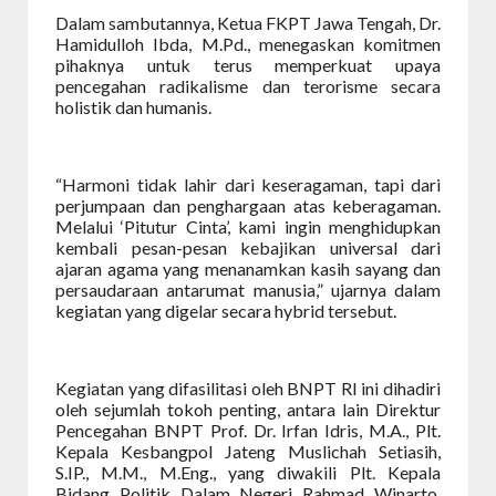
Dalam sambutannya, Ketua FKPT Jawa Tengah, Dr.
Hamidulloh Ibda, M.Pd., menegaskan komitmen
pihaknya untuk terus memperkuat upaya
pencegahan radikalisme dan terorisme secara
holistik dan humanis.
“Harmoni tidak lahir dari keseragaman, tapi dari
perjumpaan dan penghargaan atas keberagaman.
Melalui ‘Pitutur Cinta’, kami ingin menghidupkan
kembali pesan-pesan kebajikan universal dari
ajaran agama yang menanamkan kasih sayang dan
persaudaraan antarumat manusia,” ujarnya dalam
kegiatan yang digelar secara hybrid tersebut.
Kegiatan yang difasilitasi oleh BNPT RI ini dihadiri
oleh sejumlah tokoh penting, antara lain Direktur
Pencegahan BNPT Prof. Dr. Irfan Idris, M.A., Plt.
Kepala Kesbangpol Jateng Muslichah Setiasih,
S.IP., M.M., M.Eng., yang diwakili Plt. Kepala
Bidang Politik Dalam Negeri Rahmad Winarto,