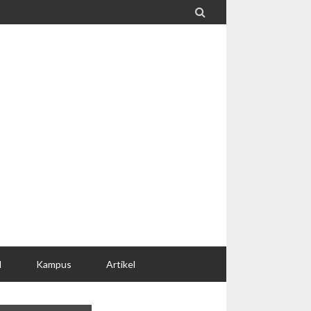

l
Kampus
Artikel