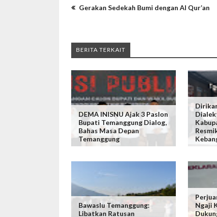
Gerakan Sedekah Bumi dengan Al Qur’an
BERITA TERKAIT
Dirika
DEMA INISNU Ajak 3 Paslon
Dialek
Bupati Temanggung Dialog,
Kabup
Bahas Masa Depan
Resmi
Temanggung
Keban
Perjua
Bawaslu Temanggung:
Ngaji 
Libatkan Ratusan
Dukun