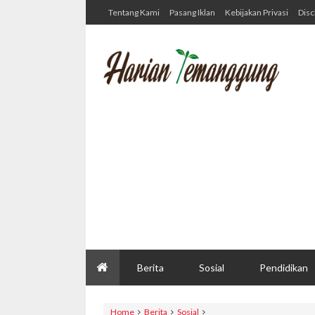
Tentang Kami
Pasang Iklan
Kebijakan Privasi
Disc
Berita
Sosial
Pendidikan
Home
Berita
Sosial