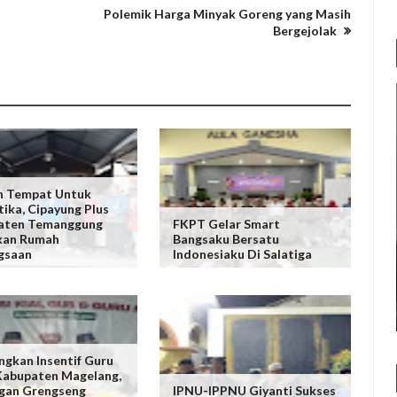
Polemik Harga Minyak Goreng yang Masih
Bergejolak
n Tempat Untuk
tika, Cipayung Plus
aten Temanggung
FKPT Gelar Smart
kan Rumah
Bangsaku Bersatu
gsaan
Indonesiaku Di Salatiga
ngkan Insentif Guru
Kabupaten Magelang,
gan Grengseng
IPNU-IPPNU Giyanti Sukses