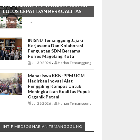
MAHASISWA RPL S1 DAN S2 UNTUK
LULUS CEPAT DAN BERKUALITAS
Aug 06 2026
Harian Temanggung
-
INISNU Temanggung Jajaki
Kerjasama Dan Kolaborasi
Penguatan SDM Bersama
Polres Magelang Kota
Jul 30 2026
Harian Temanggung
-
Mahasiswa KKN-PPM UGM
Hadirkan Inovasi Alat
Penggiling Kompos Untuk
Meningkatkan Kualitas Pupuk
Organik Petani
Jul 28 2026
Harian Temanggung
-
INTIP MEDSOS HARIAN TEMANGGGUNG