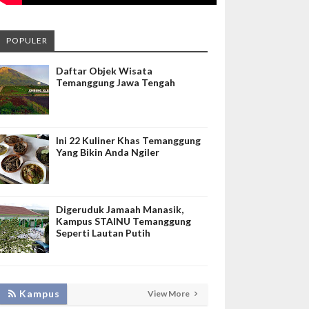
POPULER
Daftar Objek Wisata
Temanggung Jawa Tengah
Ini 22 Kuliner Khas Temanggung
Yang Bikin Anda Ngiler
Digeruduk Jamaah Manasik,
Kampus STAINU Temanggung
Seperti Lautan Putih
LAKUKAN BIMTEK RPL, INISNU
Kampus
View More
TEMANGGUNG SIAP FASILITASI