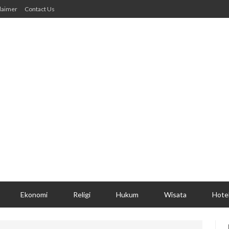
laimer
Contact Us
Ekonomi
Religi
Hukum
Wisata
Hote