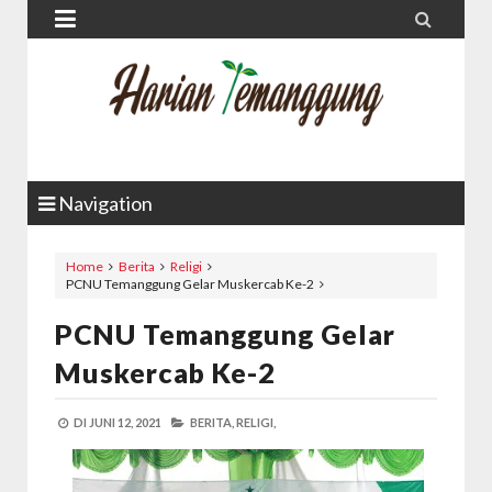


Navigation
Home
Berita
Religi
PCNU Temanggung Gelar Muskercab Ke-2
PCNU Temanggung Gelar
Muskercab Ke-2
DI
JUNI 12, 2021
BERITA,
RELIGI,