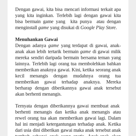
Dengan ga
wai,
kita bisa mencari informasi terkait apa
yang kita inginkan. Terlebih lagi dengan gawai kita
bisa bermain game yang
kita punya
atau dengan
menginstall
game
yang disukai di
Goo
g
le
Play Store
.
Menuhankan Gawai
Dengan adanya
game
yang terdapat di gawai, anak-
anak akan lebih tertarik bermain
game
di gawai milik
mereka sendiri daripada bermain bersama teman yang
lainnya. Terlebih lagi orang tua membolehkan bahkan
memberikan anaknya gawai. Kini, ketika seorang anak
kecil menangis dengan mudahnya orang tua
memberikan gawai terhadap anaknya. Mereka
berharap dengan diberikannya gawai anak tersebut
akan berhenti menangis.
Ternyata dengan diberikannya gawai membuat anak
berhenti menangis dan ketika anak menangis atau
rewel orang tua akan memberikan gawai lagi. Dalam
hal ini menjadi ketergantungan terhadap anak. Ketika
dari usia dini diberikan gawai maka anak tersebut anak