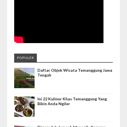
POPULER
Daftar Objek Wisata Temanggung Jawa
Tengah
Ini 22 Kuliner Khas Temanggung Yang
Bikin Anda Ngiler