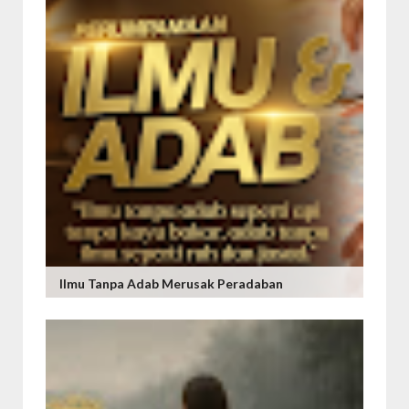
Ilmu Tanpa Adab Merusak Peradaban