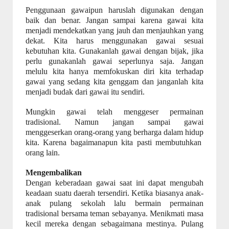
Penggunaan gawaipun haruslah digunakan dengan
baik dan benar. Jangan sampai karena gawai kita
menjadi mendekatkan yang jauh dan menjauhkan yang
dekat. Kita harus menggunakan gawai sesuai
kebutuhan kita. Gunakanlah gawai dengan bijak, jika
perlu gunakanlah gawai seperlunya saja. Jangan
melulu kita hanya memfokuskan diri kita terhadap
gawai yang sedang kita genggam dan janganlah kita
menjadi budak dari gawai itu sendiri.
Mungkin gawai telah menggeser permainan
tradisional. Namun jangan sampai gawai
menggeserkan orang-orang yang berharga dalam hidup
kita. Karena bagaimanapun kita pasti membutuhkan
orang lain.
Mengembalikan
Dengan keberadaan gawai saat ini dapat mengubah
keadaan suatu daerah tersendiri. Ketika biasanya anak-
anak pulang sekolah lalu bermain permainan
tradisional bersama teman sebayanya. Menikmati masa
kecil mereka dengan sebagaimana mestinya. Pulang