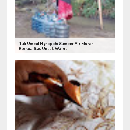
Tuk Umbul Ngropoh: Sumber Air Murah
Berkualitas Untuk Warga