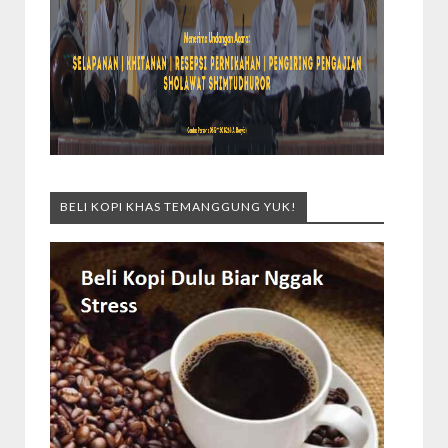
BELI KOPI KHAS TEMANGGUNG YUK!