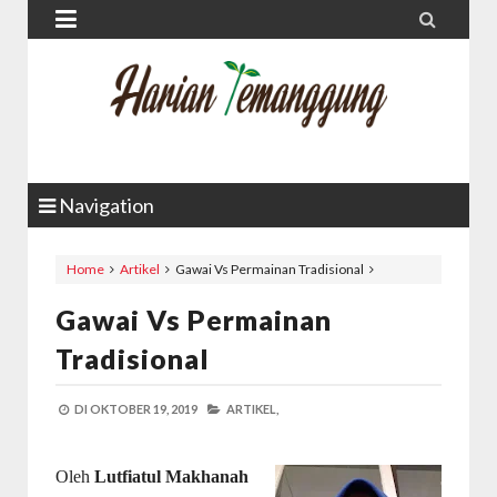


Navigation
Home
Artikel
Gawai Vs Permainan Tradisional
Gawai Vs Permainan
Tradisional
DI
OKTOBER 19, 2019
ARTIKEL,
Oleh
Lutfiatul Makhanah