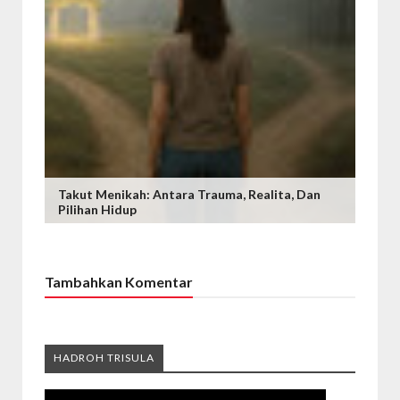
Takut Menikah: Antara Trauma, Realita, Dan
Pilihan Hidup
Tambahkan Komentar
HADROH TRISULA