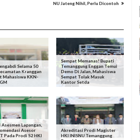
NU Jateng Nihil, Perlu Dicontoh
Sempat Memanas! Bupati
engabdi Selama 50
Temanggung Enggan Temui
Kecamatan Kranggan
Demo Di Jalan, Mahasiswa
t Mahasiswa KKN-
Sempat Tolak Masuk
UGM
Kantor Setda
i Asesmen Lapangan,
komendasi Asesor
Akreditasi Prodi Magister
 Pada Prodi S2 HKI
HKI INISNU Temanggung