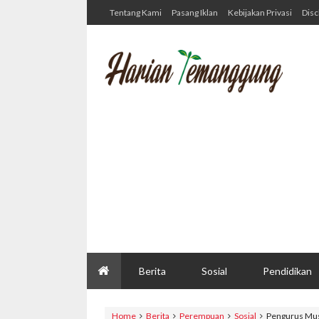
Tentang Kami
Pasang Iklan
Kebijakan Privasi
Disc
Berita
Sosial
Pendidikan
Home
Berita
Perempuan
Sosial
Pengurus Mus