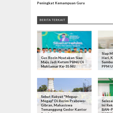
Peningkat Kemampuan Guru
BERITA TERKAIT
Siap M
Gus Rozin Nyatakan Siap
Hari, 
Maju Jadi Ketum PBNU Di
Sambu
Muktamar Ke-35 NU
PPM 
Sebut Rakyat "Megap-
Megap" Di Rezim Prabowo-
Selesa
Gibran, Mahasiswa
Ini Re
Temanggung Gedor Kantor
BAN-PT