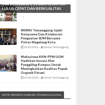
MAHASISWA RPL S1 DAN S2 UNTUK
LULUS CEPAT DAN BERKUALITAS
Aug 06 2026
Harian Temanggung
-
INISNU Temanggung Jajaki
Kerjasama Dan Kolaborasi
Penguatan SDM Bersama
Polres Magelang Kota
Jul 30 2026
Harian Temanggung
-
Mahasiswa KKN-PPM UGM
Hadirkan Inovasi Alat
Penggiling Kompos Untuk
Meningkatkan Kualitas Pupuk
Organik Petani
Jul 28 2026
Harian Temanggung
-
INTIP MEDSOS HARIAN TEMANGGGUNG