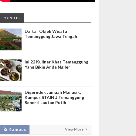
POPULER
Daftar Objek Wisata
Temanggung Jawa Tengah
Ini 22 Kuliner Khas Temanggung
Yang Bikin Anda Ngiler
Digeruduk Jamaah Manasik,
Kampus STAINU Temanggung
Seperti Lautan Putih
LAKUKAN BIMTEK RPL, INISNU
Kampus
View More
TEMANGGUNG SIAP FASILITASI