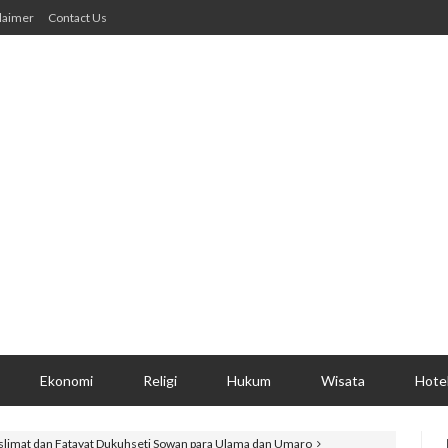
laimer
Contact Us
Ekonomi
Religi
Hukum
Wisata
Hote
limat dan Fatayat Dukuhseti Sowan para Ulama dan Umaro