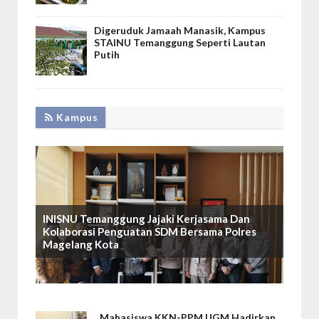
Digeruduk Jamaah Manasik, Kampus
STAINU Temanggung Seperti Lautan
Putih
Kampus
INISNU Temanggung Jajaki Kerjasama Dan
Kolaborasi Penguatan SDM Bersama Polres
Magelang Kota
Mahasiswa KKN-PPM UGM Hadirkan