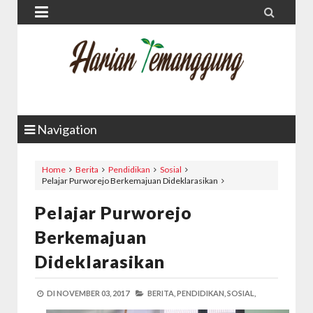


Navigation
Home
Berita
Pendidikan
Sosial
Pelajar Purworejo Berkemajuan Dideklarasikan
Pelajar Purworejo
Berkemajuan
Dideklarasikan
DI
NOVEMBER 03, 2017
BERITA,
PENDIDIKAN,
SOSIAL,