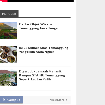
POPULER
Daftar Objek Wisata
Temanggung Jawa Tengah
Ini 22 Kuliner Khas Temanggung
Yang Bikin Anda Ngiler
Digeruduk Jamaah Manasik,
Kampus STAINU Temanggung
Seperti Lautan Putih
LAKUKAN BIMTEK RPL, INISNU
Kampus
View More
TEMANGGUNG SIAP FASILITASI