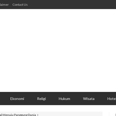
laimer
Contact Us
Ekonomi
Religi
Hukum
Wisata
Hote
okal Menuju Panggung Dunia