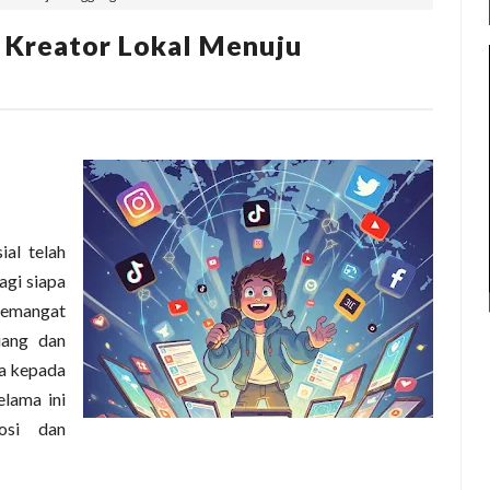
u Kreator Lokal Menuju
ial telah
agi siapa
 semangat
uang dan
ya kepada
elama ini
osi dan