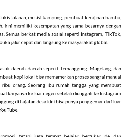
pelukis jalanan, musisi kampung, pembuat kerajinan bambu,
h, kini memiliki kesempatan yang sama besarnya dengan
uas. Semua berkat media sosial seperti Instagram, TikTok,
uka jalur cepat dan langsung ke masyarakat global.
masuk daerah-daerah seperti Temanggung, Magelang, dan
embuat kopi lokal bisa memamerkan proses sangrai manual
an ribu orang. Seorang ibu rumah tangga yang membuat
ual karyanya ke luar negeri setelah diunggah ke Instagram
ggung di hajatan desa kini bisa punya penggemar dari luar
 YouTube.
romosi, tetapi juga tempat belajar, bertukar ide, dan