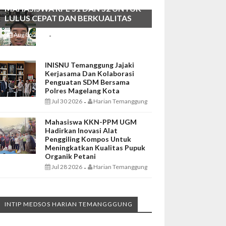
MAHASISWA RPL S1 DAN S2 UNTUK
LULUS CEPAT DAN BERKUALITAS
Aug 06 2026
Harian Temanggung
-
INISNU Temanggung Jajaki
Kerjasama Dan Kolaborasi
Penguatan SDM Bersama
Polres Magelang Kota
Jul 30 2026
Harian Temanggung
-
Mahasiswa KKN-PPM UGM
Hadirkan Inovasi Alat
Penggiling Kompos Untuk
Meningkatkan Kualitas Pupuk
Organik Petani
Jul 28 2026
Harian Temanggung
-
INTIP MEDSOS HARIAN TEMANGGGUNG