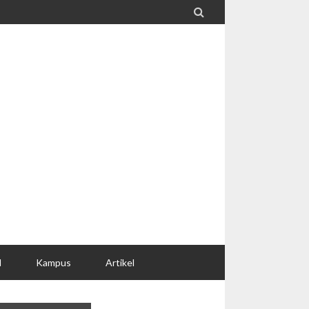

l
Kampus
Artikel