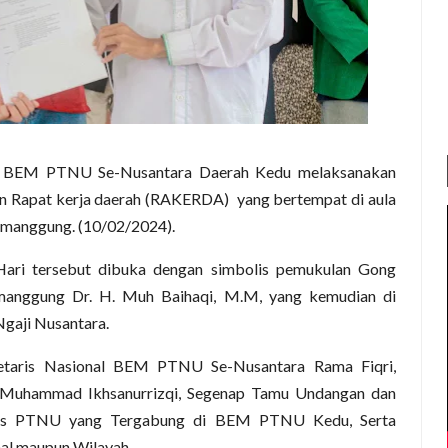
 BEM PTNU Se-Nusantara Daerah Kedu melaksanakan
 Rapat kerja daerah (RAKERDA) yang bertempat di aula
Temanggung. (10/02/2024).
ari tersebut dibuka dengan simbolis pemukulan Gong
manggung Dr. H. Muh Baihaqi, M.M, yang kemudian di
Ngaji Nusantara.
etaris Nasional BEM PTNU Se-Nusantara Rama Fiqri,
Muhammad Ikhsanurrizqi, Segenap Tamu Undangan dan
mpus PTNU yang Tergabung di BEM PTNU Kedu, Serta
al maupun Wilayah.