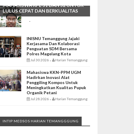
MAHASISWA RPL S1 DAN S2 UNTUK
LULUS CEPAT DAN BERKUALITAS
Aug 06 2026
Harian Temanggung
-
INISNU Temanggung Jajaki
Kerjasama Dan Kolaborasi
Penguatan SDM Bersama
Polres Magelang Kota
Jul 30 2026
Harian Temanggung
-
Mahasiswa KKN-PPM UGM
Hadirkan Inovasi Alat
Penggiling Kompos Untuk
Meningkatkan Kualitas Pupuk
Organik Petani
Jul 28 2026
Harian Temanggung
-
INTIP MEDSOS HARIAN TEMANGGGUNG