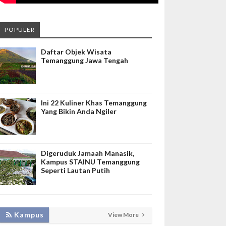
POPULER
Daftar Objek Wisata
Temanggung Jawa Tengah
Ini 22 Kuliner Khas Temanggung
Yang Bikin Anda Ngiler
Digeruduk Jamaah Manasik,
Kampus STAINU Temanggung
Seperti Lautan Putih
LAKUKAN BIMTEK RPL, INISNU
Kampus
View More
TEMANGGUNG SIAP FASILITASI