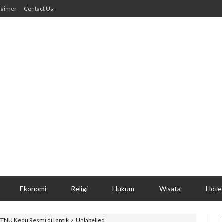
laimer
Contact Us
Ekonomi
Religi
Hukum
Wisata
Hote
NU Kedu Resmi di Lantik
Unlabelled