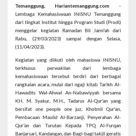
Temanggung, Hariantemanggung.com
-
Lembaga Kemahasiswaan INISNU Temanggung
dari tingkat Institut hingga Program Studi (Prodi)
menggelar kegiatan Ramadan Bil Jami'ah dari
Rabu, (29/03/2023) sampai dengan Selasa,
(11/04/2023).
Kegiatan yang diikuti oleh mahasiswa INISNU,
terkhusus perwakilan dari lembaga
kemahasiswaan tersebut terdiri dari berbagai
rangkaian acara, mulai dari ngaji kitab Tarikh Al-
Hawadits Wal-Ahwal An-Nabawiyyah bersama
KH. M. Syakur, M.H., Tadarus Al-Qur'an yang
bersifat one people one juz, Khotmil Qur'an,
Pembacaan Maulid Al-Barzanji, Penyerahan Al-
Qur'an dan Turutan Kepada TPQ Al-Furqan
Banjarsari, Kandangan, dan Bagi-bagi takjil geratis