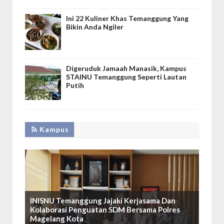
Ini 22 Kuliner Khas Temanggung Yang
Bikin Anda Ngiler
Digeruduk Jamaah Manasik, Kampus
STAINU Temanggung Seperti Lautan
Putih
Kampus
INISNU Temanggung Jajaki Kerjasama Dan
Kolaborasi Penguatan SDM Bersama Polres
Magelang Kota