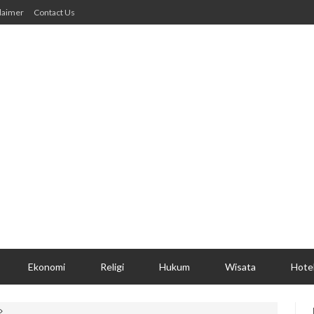
laimer
Contact Us
Ekonomi
Religi
Hukum
Wisata
Hote