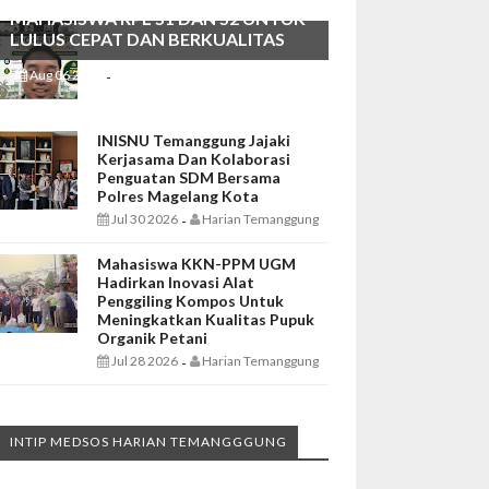
MAHASISWA RPL S1 DAN S2 UNTUK
LULUS CEPAT DAN BERKUALITAS
Aug 06 2026
Harian Temanggung
-
INISNU Temanggung Jajaki
Kerjasama Dan Kolaborasi
Penguatan SDM Bersama
Polres Magelang Kota
Jul 30 2026
Harian Temanggung
-
Mahasiswa KKN-PPM UGM
Hadirkan Inovasi Alat
Penggiling Kompos Untuk
Meningkatkan Kualitas Pupuk
Organik Petani
Jul 28 2026
Harian Temanggung
-
INTIP MEDSOS HARIAN TEMANGGGUNG