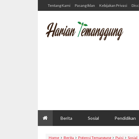
Tentang Kami
Pasang Iklan
Kebijakan Privasi
Disc
Berita
Sosial
Pendidikan
Home
Berita
Potensi Temangung
Puisi
Sosial