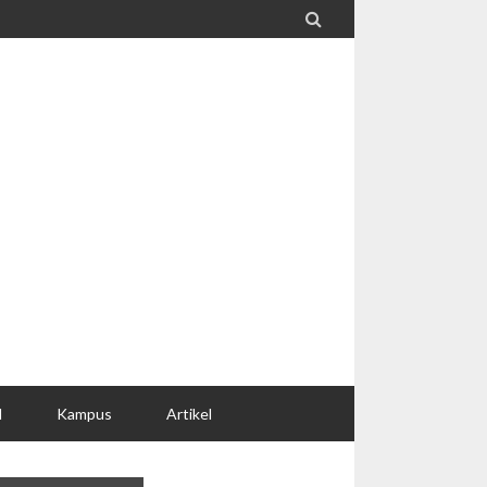

l
Kampus
Artikel