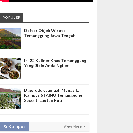
POPULER
Daftar Objek Wisata
Temanggung Jawa Tengah
Ini 22 Kuliner Khas Temanggung
Yang Bikin Anda Ngiler
Digeruduk Jamaah Manasik,
Kampus STAINU Temanggung
Seperti Lautan Putih
LAKUKAN BIMTEK RPL, INISNU
Kampus
View More
TEMANGGUNG SIAP FASILITASI