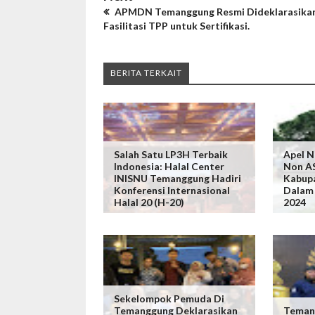
APMDN Temanggung Resmi Dideklarasikan
Fasilitasi TPP untuk Sertifikasi.
BERITA TERKAIT
Salah Satu LP3H Terbaik
Apel N
Indonesia: Halal Center
Non A
INISNU Temanggung Hadiri
Kabup
Konferensi Internasional
Dalam 
Halal 20 (H-20)
2024
Sekelompok Pemuda Di
Temanggung Deklarasikan
Teman