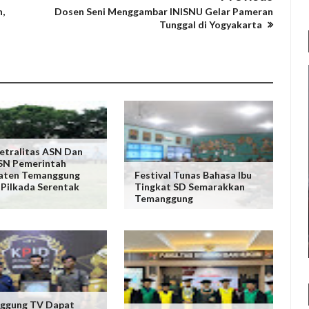
,
Dosen Seni Menggambar INISNU Gelar Pameran
Tunggal di Yogyakarta
etralitas ASN Dan
SN Pemerintah
aten Temanggung
Festival Tunas Bahasa Ibu
Pilkada Serentak
Tingkat SD Semarakkan
Temanggung
ggung TV Dapat