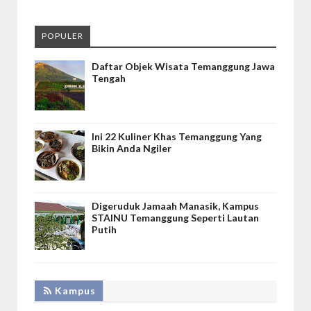
POPULER
Daftar Objek Wisata Temanggung Jawa
Tengah
Ini 22 Kuliner Khas Temanggung Yang
Bikin Anda Ngiler
Digeruduk Jamaah Manasik, Kampus
STAINU Temanggung Seperti Lautan
Putih
Kampus