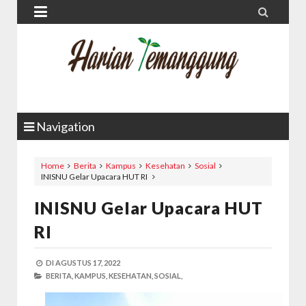


Navigation
Home
Berita
Kampus
Kesehatan
Sosial
INISNU Gelar Upacara HUT RI
INISNU Gelar Upacara HUT
RI
DI
AGUSTUS 17, 2022
BERITA,
KAMPUS,
KESEHATAN,
SOSIAL,