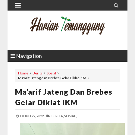


Navigation
Home
Berita
Sosial
Ma'arif Jateng dan Brebes Gelar Diklat IKM
Ma'arif Jateng Dan Brebes
Gelar Diklat IKM
DI
JULI 22, 2022
BERITA,
SOSIAL,