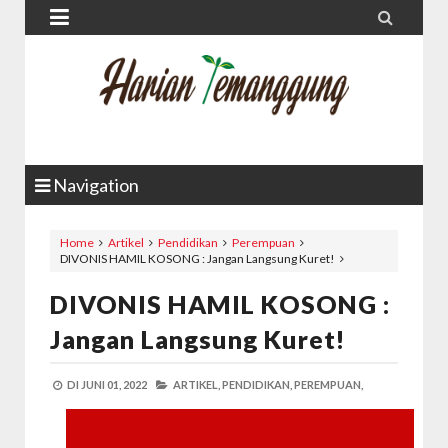


Navigation
Home
Artikel
Pendidikan
Perempuan
DIVONIS HAMIL KOSONG : Jangan Langsung Kuret!
DIVONIS HAMIL KOSONG :
Jangan Langsung Kuret!
DI
JUNI 01, 2022
ARTIKEL,
PENDIDIKAN,
PEREMPUAN,