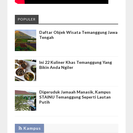
POPULER
Daftar Objek Wisata Temanggung Jawa
Tengah
Ini 22 Kuliner Khas Temanggung Yang
Bikin Anda Ngiler
Digeruduk Jamaah Manasik, Kampus
STAINU Temanggung Seperti Lautan
Putih
Kampus