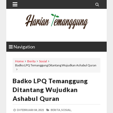


Navigation
Home
Berita
Sosial
Badko LPQ Temanggung Ditantang Wujudkan Ashabul Quran
Badko LPQ Temanggung
Ditantang Wujudkan
Ashabul Quran
DI
FEBRUARI 04, 2021
BERITA,
SOSIAL,