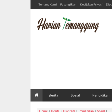
Tentang Kami
Pasang Iklan
Kebijakan Privasi
Disc
Berita
Sosial
Pendidikan
Home
Berita
Olahraga
Pendidikan
Sosial