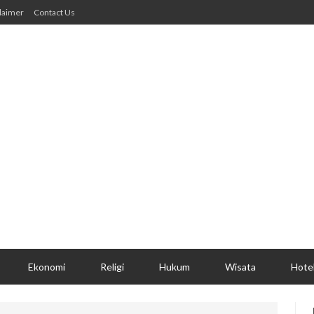
laimer
Contact Us
Ekonomi
Religi
Hukum
Wisata
Hote