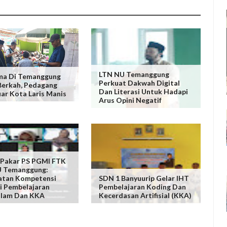
LTN NU Temanggung
ma Di Temanggung
Perkuat Dakwah Digital
erkah, Pedagang
Dan Literasi Untuk Hadapi
uar Kota Laris Manis
Arus Opini Negatif
 Pakar PS PGMI FTK
U Temanggung:
atan Kompetensi
SDN 1 Banyuurip Gelar IHT
i Pembelajaran
Pembelajaran Koding Dan
lam Dan KKA
Kecerdasan Artifisial (KKA)