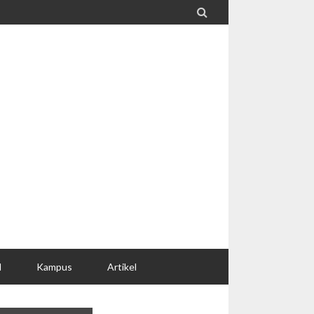

l
Kampus
Artikel