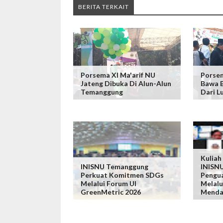
BERITA TERKAIT
Porsema XI Ma'arif NU
Porse
Jateng Dibuka Di Alun-Alun
Bawa B
Temanggung
Dari L
Kuliah
INISNU Temanggung
INISN
Perkuat Komitmen SDGs
Pengu
Melalui Forum UI
Melalu
GreenMetric 2026
Menda