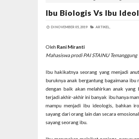
Ibu Biologis Vs Ibu Ideo
DI
NOVEMBER 05, 2019
ARTIKEL,
Oleh
Rani Miranti
Mahasiswa prodi PAI STAINU Temanggung
Ibu hakikatnya seorang yang menjadi anu
buruknya anak
b
ergantung bagaimana ibu 
dengan baik akan melahirkan anak yang b
terjadi akhir-akhir ini banyak
ibu hanya mamp
mampu menjadi ibu ideologis, bahkan ir
sayang dari orang lain dan secara emosion
sayang seorang ibu.
Ibu merupakan malaikat penjaga, penyaya