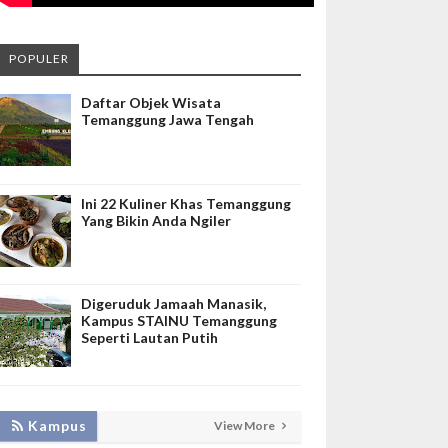
POPULER
Daftar Objek Wisata
Temanggung Jawa Tengah
Ini 22 Kuliner Khas Temanggung
Yang Bikin Anda Ngiler
Digeruduk Jamaah Manasik,
Kampus STAINU Temanggung
Seperti Lautan Putih
KEMBANGKAN SIM LAYANAN,
Kampus
View More
HADIRKAN TIM SEVIMA UNTUK