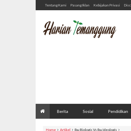
Tentang Kami
Pasang Iklan
Kebijakan Privasi
Disc
Berita
Sosial
Pendidikan
Home
Artikel
Ibu Biologis Vs Ibu Ideologis