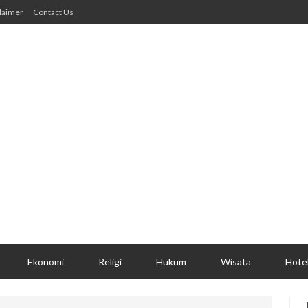
laimer
Contact Us
Ekonomi
Religi
Hukum
Wisata
Hote