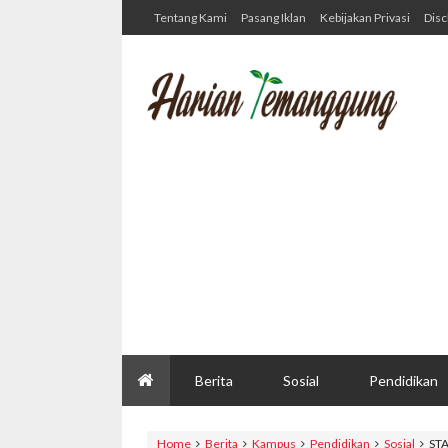
Tentang Kami
Pasang Iklan
Kebijakan Privasi
Disc
Berita
Sosial
Pendidikan
Home
Berita
Kampus
Pendidikan
Sosial
ST