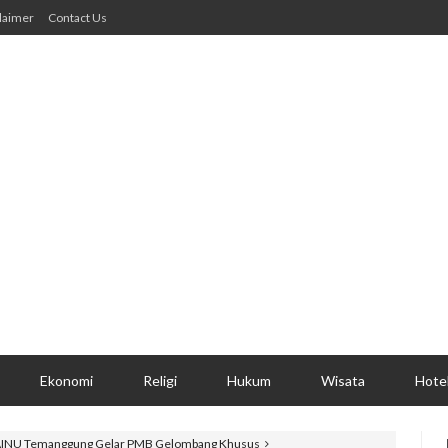
laimer
Contact Us
Ekonomi
Religi
Hukum
Wisata
Hote
AINU Temanggung Gelar PMB Gelombang Khusus