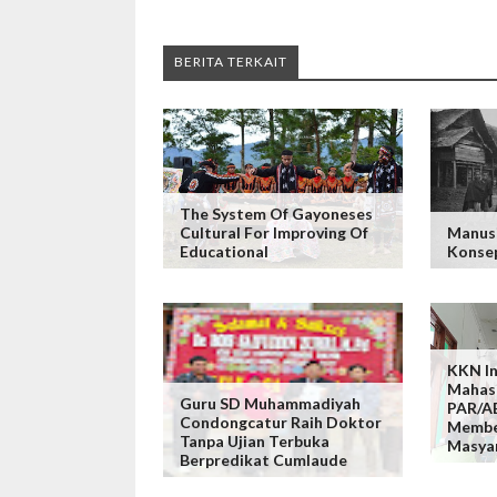
BERITA TERKAIT
The System Of Gayoneses
Cultural For Improving Of
Manus
Educational
Konse
KKN In
Mahas
Guru SD Muhammadiyah
PAR/A
Condongcatur Raih Doktor
Membe
Tanpa Ujian Terbuka
Masya
Berpredikat Cumlaude