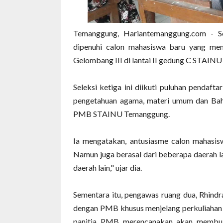
Temanggung, Hariantemanggung.com - 
dipenuhi calon mahasiswa baru yang men
Gelombang III di lantai II gedung C STAIN
Seleksi ketiga ini diikuti puluhan pendaft
pengetahuan agama, materi umum dan Bah
PMB STAINU Temanggung.
Ia mengatakan, antusiasme calon mahasis
Namun juga berasal dari beberapa daerah l
daerah lain," ujar dia.
Sementara itu, pengawas ruang dua, Rhind
dengan PMB khusus menjelang perkuliahan t
panitia PMB merencanakan akan membuka