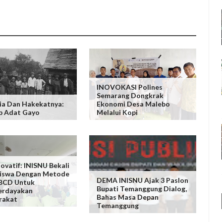
INOVOKASI Polines
Semarang Dongkrak
ia Dan Hakekatnya:
Ekonomi Desa Malebo
p Adat Gayo
Melalui Kopi
ovatif: INISNU Bekali
iswa Dengan Metode
DEMA INISNU Ajak 3 Paslon
BCD Untuk
Bupati Temanggung Dialog,
rdayakan
Bahas Masa Depan
rakat
Temanggung