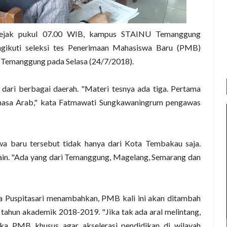
Sejak pukul 07.00 WIB, kampus STAINU Temanggung
gikuti seleksi tes Penerimaan Mahasiswa Baru (PMB)
U Temanggung pada Selasa (24/7/2018).
ar dari berbagai daerah. "Materi tesnya ada tiga. Pertama
asa Arab," kata Fatmawati Sungkawaningrum pengawas
wa baru tersebut tidak hanya dari Kota Tembakau saja.
ain. "Ada yang dari Temanggung, Magelang, Semarang dan
ra Puspitasari menambahkan, PMB kali ini akan ditambah
ahun akademik 2018-2019. "Jika tak ada aral melintang,
 PMB khusus agar akselerasi pendidikan di wilayah