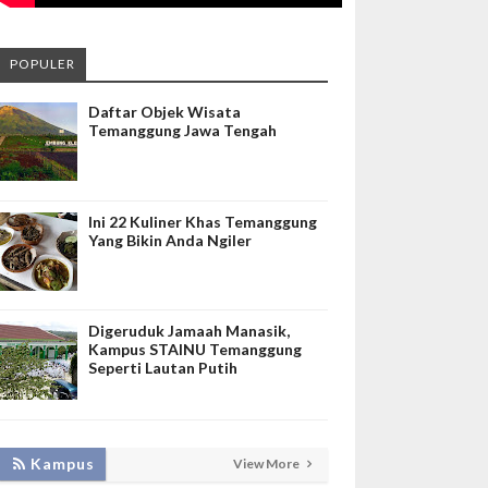
POPULER
Daftar Objek Wisata
Temanggung Jawa Tengah
Ini 22 Kuliner Khas Temanggung
Yang Bikin Anda Ngiler
Digeruduk Jamaah Manasik,
Kampus STAINU Temanggung
Seperti Lautan Putih
KEMBANGKAN SIM LAYANAN,
Kampus
View More
HADIRKAN TIM SEVIMA UNTUK