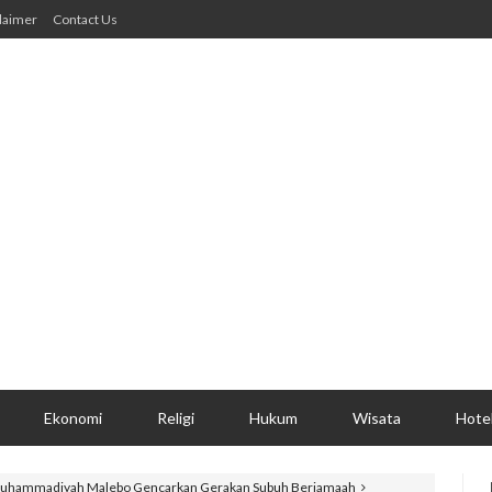
laimer
Contact Us
Ekonomi
Religi
Hukum
Wisata
Hote
, Muhammadiyah Malebo Gencarkan Gerakan Subuh Berjamaah