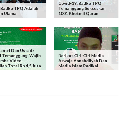
Covid-19, Badko TPQ
 Badko TPQ Adalah
Temanggung Sukseskan
an Ulama
1001 Khotmil Quran
antri Dan Ustadz
 Temanggung, Wajib
Berikut Ciri-Ciri Media
omba Video
Aswaja Annahdliyah Dan
iah Total Rp 4,5 Juta
Media Islam Radikal