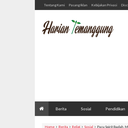
Tentang Kami
Pasang Iklan
Kebijakan Privasi
Disc
Berita
Sosial
Pendidikan
Home
Berita
Religi
Sosial
Pacu Spirit Ibadah