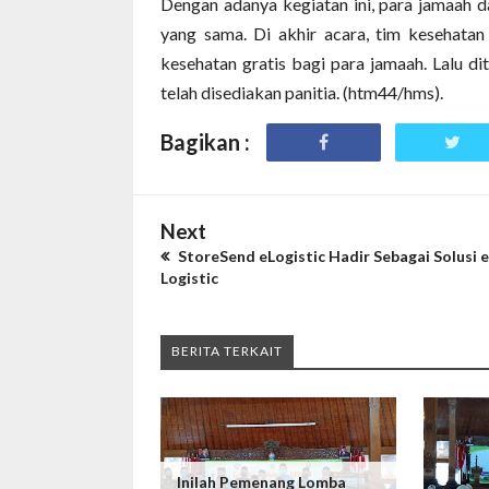
Dengan adanya kegiatan ini, para jamaah d
yang sama. Di akhir acara, tim kesehat
kesehatan gratis bagi para jamaah. Lalu d
telah disediakan panitia. (htm44/hms).
Bagikan :
Next
StoreSend eLogistic Hadir Sebagai Solusi e
Logistic
BERITA TERKAIT
Inilah Pemenang Lomba