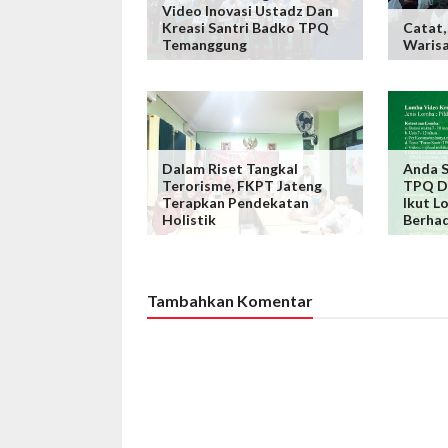
Video Inovasi Ustadz Dan
Kreasi Santri Badko TPQ
Catat,
Temanggung
Waris
Dalam Riset Tangkal
Anda S
Terorisme, FKPT Jateng
TPQ Di
Terapkan Pendekatan
Ikut L
Holistik
Berhad
Tambahkan Komentar