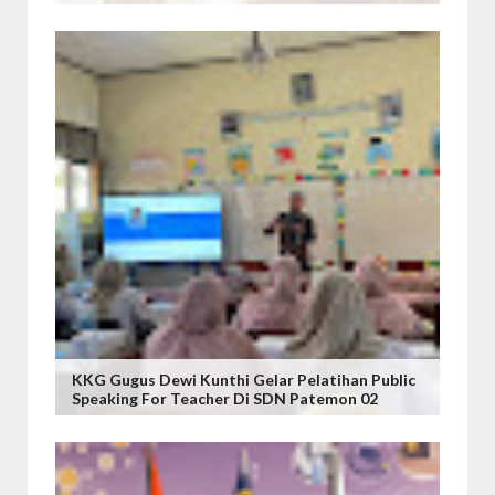
KKG Gugus Dewi Kunthi Gelar Pelatihan Public
Speaking For Teacher Di SDN Patemon 02