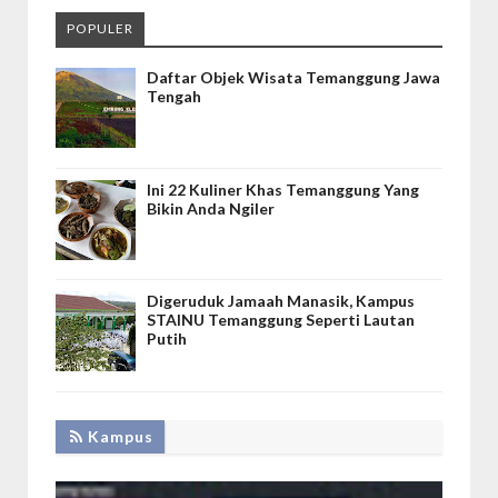
POPULER
Daftar Objek Wisata Temanggung Jawa
Tengah
Ini 22 Kuliner Khas Temanggung Yang
Bikin Anda Ngiler
Digeruduk Jamaah Manasik, Kampus
STAINU Temanggung Seperti Lautan
Putih
Kampus