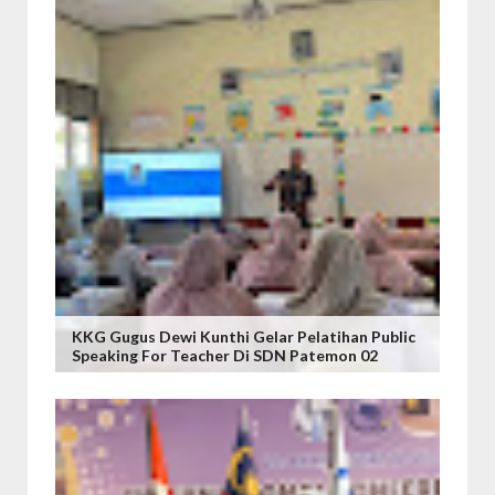
KKG Gugus Dewi Kunthi Gelar Pelatihan Public
Speaking For Teacher Di SDN Patemon 02