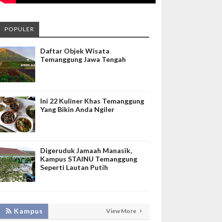
POPULER
Daftar Objek Wisata
Temanggung Jawa Tengah
Ini 22 Kuliner Khas Temanggung
Yang Bikin Anda Ngiler
Digeruduk Jamaah Manasik,
Kampus STAINU Temanggung
Seperti Lautan Putih
LAKUKAN BIMTEK RPL, INISNU
Kampus
View More
TEMANGGUNG SIAP FASILITASI