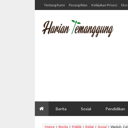
Tentang Kami
Pasang Iklan
Kebijakan Privasi
Disc
Berita
Sosial
Pendidikan
Home
Berita
Politik
Religi
Sosial
Waduh, Cal