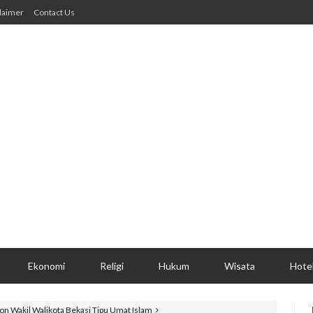
laimer
Contact Us
Ekonomi
Religi
Hukum
Wisata
Hote
on Wakil Walikota Bekasi Tipu Umat Islam