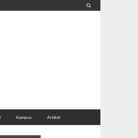

l
Kampus
Artikel