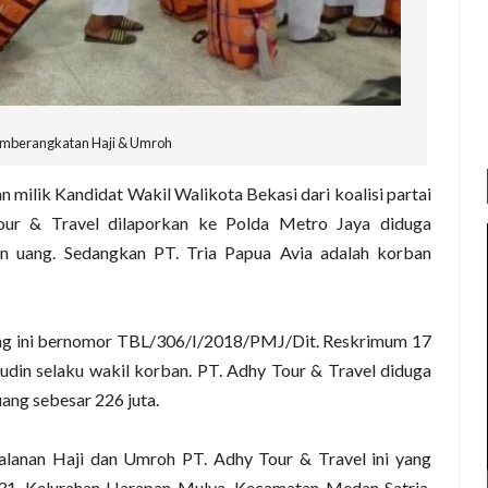
Pemberangkatan Haji & Umroh
milik Kandidat Wakil Walikota Bekasi dari koalisi partai
our & Travel dilaporkan ke Polda Metro Jaya diduga
n uang. Sedangkan PT. Tria Papua Avia adalah korban
ang ini bernomor TBL/306/I/2018/PMJ/Dit. Reskrimum 17
rudin selaku wakil korban. PT. Adhy Tour & Travel diduga
ang sebesar 226 juta.
jalanan Haji dan Umroh PT. Adhy Tour & Travel ini yang
 31, Kelurahan Harapan Mulya, Kecamatan Medan Satria,