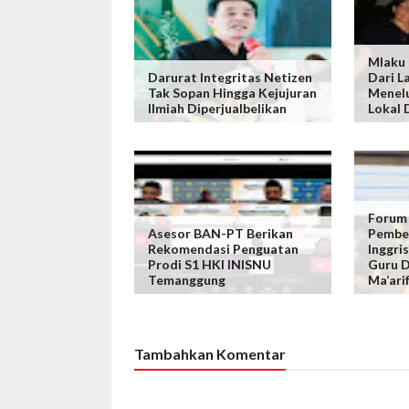
Mlaku 
Darurat Integritas Netizen
Dari L
Tak Sopan Hingga Kejujuran
Menelu
Ilmiah Diperjualbelikan
Lokal 
Forum
Asesor BAN-PT Berikan
Pembel
Rekomendasi Penguatan
Inggris
Prodi S1 HKI INISNU
Guru D
Temanggung
Ma’ari
Tambahkan Komentar