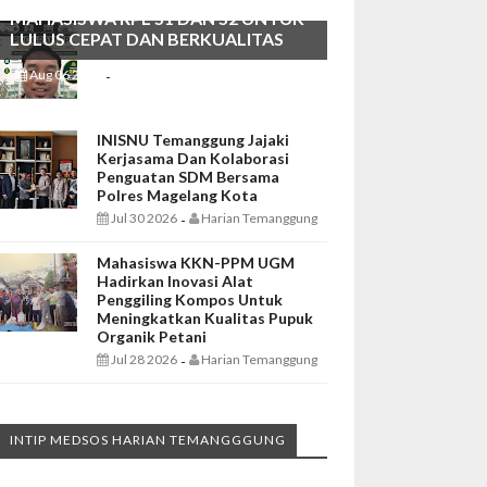
MAHASISWA RPL S1 DAN S2 UNTUK
LULUS CEPAT DAN BERKUALITAS
Aug 06 2026
Harian Temanggung
-
INISNU Temanggung Jajaki
Kerjasama Dan Kolaborasi
Penguatan SDM Bersama
Polres Magelang Kota
Jul 30 2026
Harian Temanggung
-
Mahasiswa KKN-PPM UGM
Hadirkan Inovasi Alat
Penggiling Kompos Untuk
Meningkatkan Kualitas Pupuk
Organik Petani
Jul 28 2026
Harian Temanggung
-
INTIP MEDSOS HARIAN TEMANGGGUNG