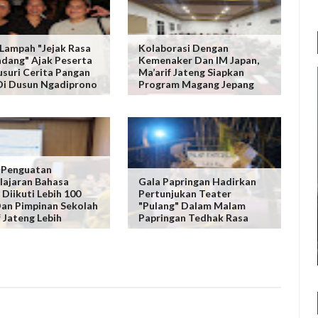
Lampah "Jejak Rasa
Kolaborasi Dengan
adang" Ajak Peserta
Kemenaker Dan IM Japan,
suri Cerita Pangan
Ma’arif Jateng Siapkan
Di Dusun Ngadiprono
Program Magang Jepang
 Penguatan
ajaran Bahasa
Gala Papringan Hadirkan
 Diikuti Lebih 100
Pertunjukan Teater
an Pimpinan Sekolah
"Pulang" Dalam Malam
f Jateng Lebih
Papringan Tedhak Rasa