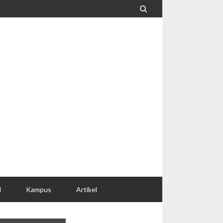

l
Kampus
Artikel