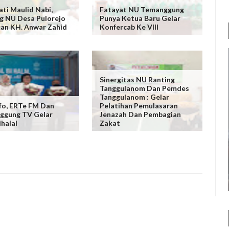
ati Maulid Nabi,
Fatayat NU Temanggung
g NU Desa Pulorejo
Punya Ketua Baru Gelar
an KH. Anwar Zahid
Konfercab Ke VIII
Sinergitas NU Ranting
Tanggulanom Dan Pemdes
Tanggulanom : Gelar
o, ERTe FM Dan
Pelatihan Pemulasaran
ggung TV Gelar
Jenazah Dan Pembagian
ihalal
Zakat