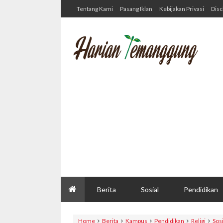
Tentang Kami
Pasang Iklan
Kebijakan Privasi
Disc
Berita
Sosial
Pendidikan
Home
Berita
Kampus
Pendidikan
Religi
Sosi