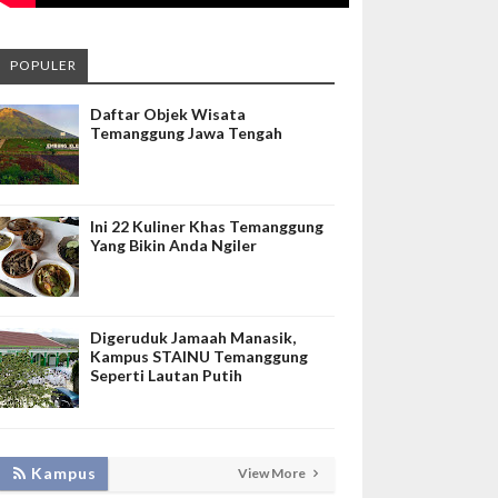
POPULER
Daftar Objek Wisata
Temanggung Jawa Tengah
Ini 22 Kuliner Khas Temanggung
Yang Bikin Anda Ngiler
Digeruduk Jamaah Manasik,
Kampus STAINU Temanggung
Seperti Lautan Putih
KEMBANGKAN SIM LAYANAN,
Kampus
View More
HADIRKAN TIM SEVIMA UNTUK