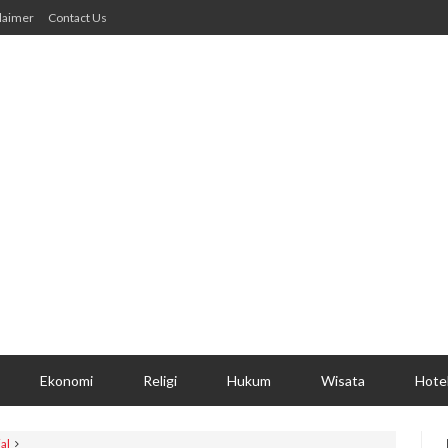
laimer
Contact Us
Ekonomi
Religi
Hukum
Wisata
Hote
al