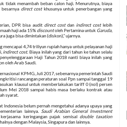
tuk tidak menambah beban calon haji. Menurutnya, biaya
i besarnya
direct cost
khusunya untuk penerbangan yang
erian, DPR bisa audit
direct cost
dan
indirect cost
lebih
jamaah haji ada 15%
discount
oleh Pertamina untuk
Garuda
,
ra juga bisa dimintakan (diskon),” ujarnya.
 mencapai 4,74 triliyun rupiah hanya untuk pelayanan haji
i,
indirect cost
. Biaya inilah yang dari tahun ke tahun selalu
 penyelenggaraan Haji Tahun 2018 nanti biaya inilah yang
n oleh Arab Saudi.
rnasional KPMG, Juli 2017, sebenarnya pemerintah Saudi
kritisi rancangan peraturan soal Ppn sampai tanggal 19
ukan klausul untuk memberlakukan tariff 0 (nol) persen
elum Mei 2018 sampai habis masa berlaku kontrak atau
h syarat.
at Indonesia belum pernah mengetahui adanya upaya yang
ementerian lainnya.
Saudi Arabian General Investment
kerjasama keringangan pajak semisal
double taxation
halnya dengan Malaysia, Singapura dan lainnya.