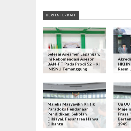
BERITA TERKAIT
Selesai Asesmen Lapangan,
Ini Rekomendasi Asesor
Akredi
BAN-PT Pada Prodi S2 HKI
HKI I
INISNU Temanggung
Resmi
Majelis Masyayikh Kritik
Uji UU
Paradoks Pendanaan
Majeli
Pendidikan: Sekolah
Frasa
Dibiayai, Pesantren Hanya
Berte
Dibantu
1945