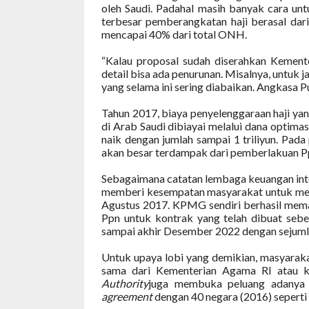
oleh Saudi. Padahal masih banyak cara un
terbesar pemberangkatan haji berasal dar
mencapai 40% dari total ONH.
“Kalau proposal sudah diserahkan Kement
detail bisa ada penurunan. Misalnya, untuk 
yang selama ini sering diabaikan. Angkasa Pu
Tahun 2017, biaya penyelenggaraan haji yang
di Arab Saudi dibiayai melalui dana optimas
naik dengan jumlah sampai 1 triliyun. Pada
akan besar terdampak dari pemberlakuan Pp
Sebagaimana catatan lembaga keuangan inte
memberi kesempatan masyarakat untuk meng
Agustus 2017. KPMG sendiri berhasil memas
Ppn untuk kontrak yang telah dibuat seb
sampai akhir Desember 2022 dengan sejumla
Untuk upaya lobi yang demikian, masyarak
sama dari Kementerian Agama RI atau k
Authority
juga membuka peluang adanya 
agreement
dengan 40 negara (2016) seperti 