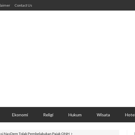
laimer
Contact Us
Ekonomi
Religi
Hukum
Wisata
Hote
ksi NasDem Tolak Pembelakukan Pajak ONH