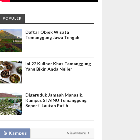
POPULER
Daftar Objek Wisata
Temanggung Jawa Tengah
Ini 22 Kuliner Khas Temanggung
Yang Bikin Anda Ngiler
Digeruduk Jamaah Manasik,
Kampus STAINU Temanggung
Seperti Lautan Putih
KEMBANGKAN SIM LAYANAN,
Kampus
View More
HADIRKAN TIM SEVIMA UNTUK