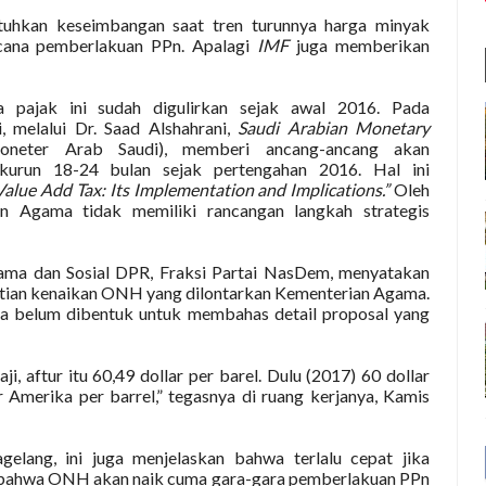
tuhkan keseimbangan saat tren turunnya harga minyak
acana pemberlakuan PPn. Apalagi
IMF
juga memberikan
a pajak ini sudah digulirkan sejak awal 2016. Pada
 melalui Dr. Saad Alshahrani,
Saudi Arabian Monetary
oneter Arab Saudi), memberi ancang-ancang akan
kurun 18-24 bulan sejak pertengahan 2016. Hal ini
Value Add Tax: Its Implementation and Implications.”
Oleh
an Agama tidak memiliki rancangan langkah strategis
ama dan Sosial DPR, Fraksi Partai NasDem, menyatakan
tian kenaikan ONH yang dilontarkan Kementerian Agama.
uga belum dibentuk untuk membahas detail proposal yang
i, aftur itu 60,49 dollar per barel. Dulu (2017) 60 dollar
r Amerika per barrel,” tegasnya di ruang kerjanya, Kamis
lang, ini juga menjelaskan bahwa terlalu cepat jika
bahwa ONH akan naik cuma gara-gara pemberlakuan PPn