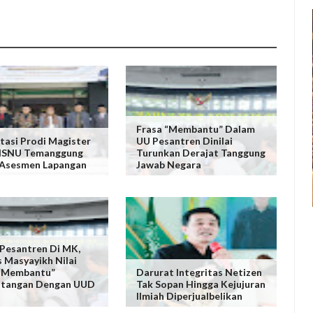
Frasa “Membantu” Dalam
tasi Prodi Magister
UU Pesantren Dinilai
NISNU Temanggung
Turunkan Derajat Tanggung
 Asesmen Lapangan
Jawab Negara
 Pesantren Di MK,
s Masyayikh Nilai
 “Membantu”
Darurat Integritas Netizen
ntangan Dengan UUD
Tak Sopan Hingga Kejujuran
Ilmiah Diperjualbelikan