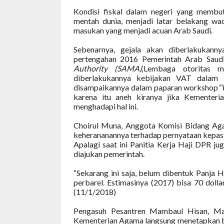
Kondisi fiskal dalam negeri yang membu
mentah dunia, menjadi latar belakang w
masukan yang menjadi acuan Arab Saudi.
Sebenarnya, gejala akan diberlakukanny
pertengahan 2016 Pemerintah Arab Saudi,
Authority (SAMA,
(Lembaga otoritas m
diberlakukannya kebijakan VAT dalam 
disampaikannya dalam paparan workshop
“
karena itu aneh kiranya jika Kementeri
menghadapi hal ini.
Choirul Muna, Anggota Komisi Bidang Ag
keherananannya terhadap pernyataan kepas
Apalagi saat ini Panitia Kerja Haji DPR j
diajukan pemerintah.
“Sekarang ini saja, belum dibentuk Panja Haj
perbarel. Estimasinya (2017) bisa 70 dolla
(11/1/2018)
Pengasuh Pesantren Mambaul Hisan, Mage
Kementerian Agama langsung menetapkan 