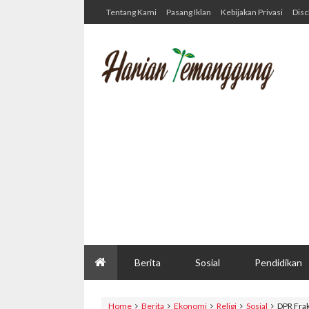
Tentang Kami
Pasang Iklan
Kebijakan Privasi
Disc
Berita
Sosial
Pendidikan
Home
Berita
Ekonomi
Religi
Sosial
DPR Fra