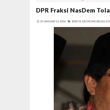
DPR Fraksi NasDem Tol
DI
JANUARI 12, 2018
BERITA,
EKONOMI,
RELIGI,
SO