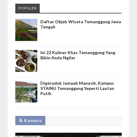
POPULER
Daftar Objek Wisata Temanggung Jawa
Tengah
Ini 22 Kuliner Khas Temanggung Yang
Bikin Anda Ngiler
Digeruduk Jamaah Manasik, Kampus
STAINU Temanggung Seperti Lautan
Putih
Kampus