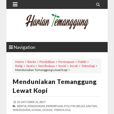


Navigation
Home
Berita
Pendidikan
Perempuan
Politik
Religi
Sastra
Seni Budaya
Sosial
Sosok
Teknologi
Menduniakan Temanggung Lewat Kopi
Menduniakan Temanggung
Lewat Kopi
DI
OKTOBER 22, 2017
BERITA,
PENDIDIKAN,
PEREMPUAN,
POLITIK,
RELIGI,
SASTRA,
SENI BUDAYA,
SOSIAL,
SOSOK,
TEKNOLOGI,