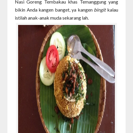
Nasi Goreng Tembakau khas Temanggung yang
bikin Anda kangen banget, ya kangen
bingit
kalau
istilah anak-anak muda sekarang lah.