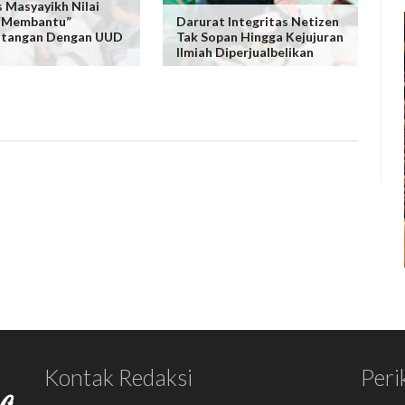
s Masyayikh Nilai
 “Membantu”
Darurat Integritas Netizen
ntangan Dengan UUD
Tak Sopan Hingga Kejujuran
Ilmiah Diperjualbelikan
Kontak Redaksi
Peri