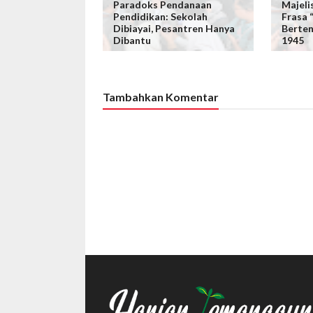
Paradoks Pendanaan
Majeli
Pendidikan: Sekolah
Frasa
Dibiayai, Pesantren Hanya
Berte
Dibantu
1945
Tambahkan Komentar