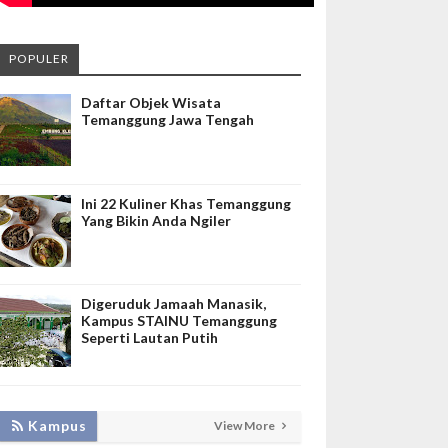
POPULER
Daftar Objek Wisata
Temanggung Jawa Tengah
Ini 22 Kuliner Khas Temanggung
Yang Bikin Anda Ngiler
Digeruduk Jamaah Manasik,
Kampus STAINU Temanggung
Seperti Lautan Putih
KEMBANGKAN SIM LAYANAN,
Kampus
View More
HADIRKAN TIM SEVIMA UNTUK