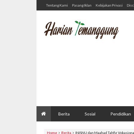
Tentang Kami
Pasang Iklan
Kebijakan Privasi
Disc
Berita
Sosial
Pendidikan
Home
Berita
INISNU dan Maahad Tahfiz Vokasional