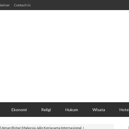
laimer
Contact Us
Ekonomi
Religi
Hukum
Wisata
Hote
 Aman Bistari Malaysia Jalin Kerjasama Internasional