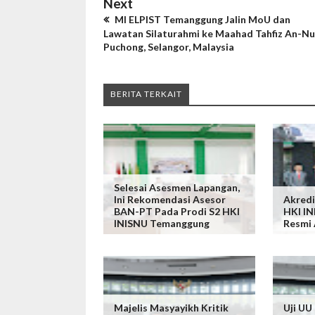
Next
MI ELPIST Temanggung Jalin MoU dan
Lawatan Silaturahmi ke Maahad Tahfiz An-Nu
Puchong, Selangor, Malaysia
BERITA TERKAIT
Selesai Asesmen Lapangan,
Ini Rekomendasi Asesor
Akredi
BAN-PT Pada Prodi S2 HKI
HKI I
INISNU Temanggung
Resmi
Majelis Masyayikh Kritik
Uji UU