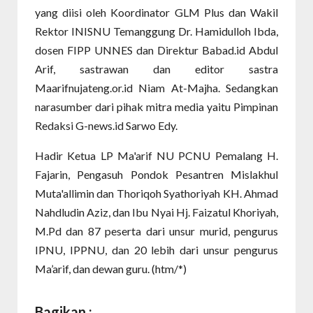
yang diisi oleh Koordinator GLM Plus dan Wakil
Rektor INISNU Temanggung Dr. Hamidulloh Ibda,
dosen FIPP UNNES dan Direktur Babad.id Abdul
Arif, sastrawan dan editor sastra
Maarifnujateng.or.id Niam At-Majha. Sedangkan
narasumber dari pihak mitra media yaitu Pimpinan
Redaksi G-news.id Sarwo Edy.
Hadir Ketua LP Ma'arif NU PCNU Pemalang H.
Fajarin, Pengasuh Pondok Pesantren Mislakhul
Muta'allimin dan Thoriqoh Syathoriyah KH. Ahmad
Nahdludin Aziz, dan Ibu Nyai Hj. Faizatul Khoriyah,
M.Pd dan 87 peserta dari unsur murid, pengurus
IPNU, IPPNU, dan 20 lebih dari unsur pengurus
Ma’arif, dan dewan guru. (htm/*)
Bagikan :