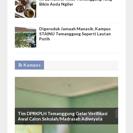
Bikin Anda Ngiler
Digeruduk Jamaah Manasik, Kampus
STAINU Temanggung Seperti Lautan
Putih
Kampus
Tim DPRKPLH Temanggung Gelar Verifikasi
Awal Calon Sekolah/Madrasah Adiwiyata