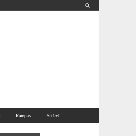

l
Kampus
Artikel