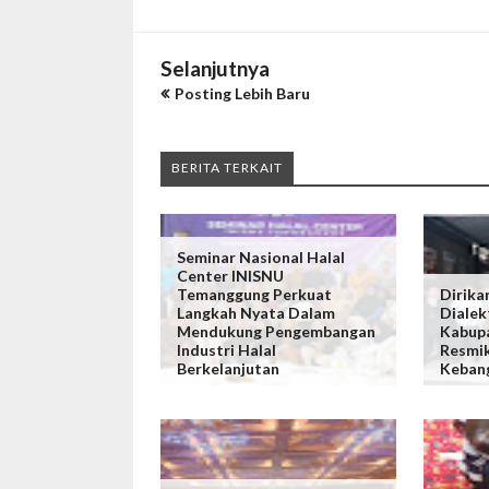
Selanjutnya
Posting Lebih Baru
BERITA TERKAIT
Seminar Nasional Halal
Center INISNU
Temanggung Perkuat
Dirika
Langkah Nyata Dalam
Dialek
Mendukung Pengembangan
Kabup
Industri Halal
Resmi
Berkelanjutan
Keban