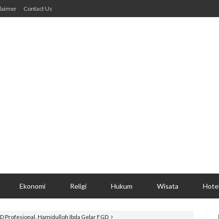
laimer
Contact Us
Ekonomi
Religi
Hukum
Wisata
Hote
 SD Profesional, Hamidulloh Ibda Gelar FGD