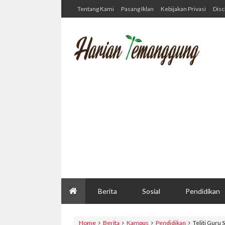
Tentang Kami
Pasang Iklan
Kebijakan Privasi
Disc
Berita
Sosial
Pendidikan
Home
Berita
Kampus
Pendidikan
Teliti Guru