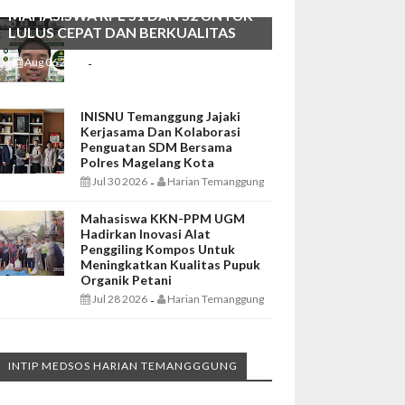
MAHASISWA RPL S1 DAN S2 UNTUK
LULUS CEPAT DAN BERKUALITAS
Aug 06 2026
Harian Temanggung
-
INISNU Temanggung Jajaki
Kerjasama Dan Kolaborasi
Penguatan SDM Bersama
Polres Magelang Kota
Jul 30 2026
Harian Temanggung
-
Mahasiswa KKN-PPM UGM
Hadirkan Inovasi Alat
Penggiling Kompos Untuk
Meningkatkan Kualitas Pupuk
Organik Petani
Jul 28 2026
Harian Temanggung
-
INTIP MEDSOS HARIAN TEMANGGGUNG