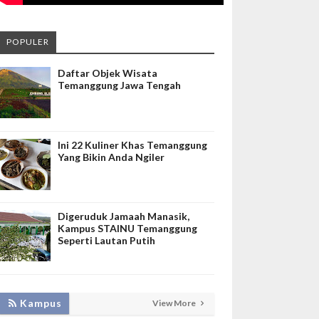
POPULER
Daftar Objek Wisata
Temanggung Jawa Tengah
Ini 22 Kuliner Khas Temanggung
Yang Bikin Anda Ngiler
Digeruduk Jamaah Manasik,
Kampus STAINU Temanggung
Seperti Lautan Putih
LAKUKAN BIMTEK RPL, INISNU
Kampus
View More
TEMANGGUNG SIAP FASILITASI