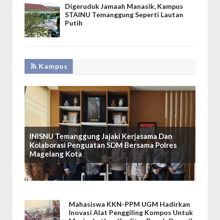
Digeruduk Jamaah Manasik, Kampus
STAINU Temanggung Seperti Lautan
Putih
Kampus
INISNU Temanggung Jajaki Kerjasama Dan
Kolaborasi Penguatan SDM Bersama Polres
Magelang Kota
Mahasiswa KKN-PPM UGM Hadirkan
Inovasi Alat Penggiling Kompos Untuk