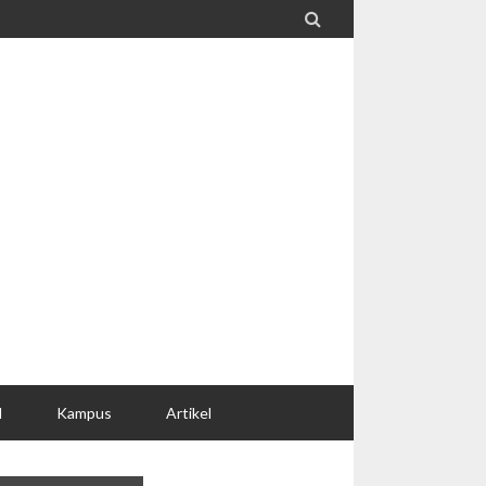

l
Kampus
Artikel