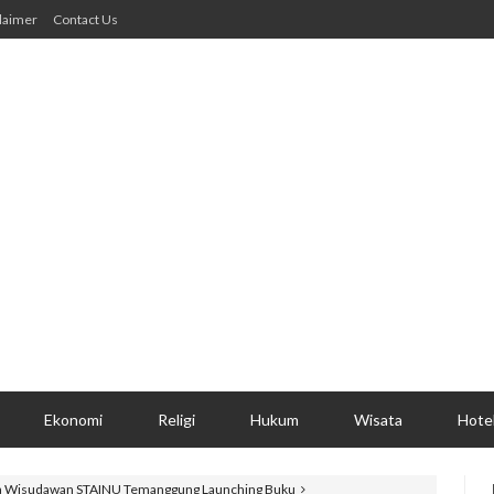
laimer
Contact Us
Ekonomi
Religi
Hukum
Wisata
Hote
 Wisudawan STAINU Temanggung Launching Buku