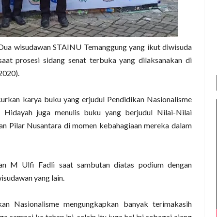
Dua wisudawan STAINU Temanggung yang ikut diwisuda
saat prosesi sidang senat terbuka yang dilaksanakan di
2020).
rkan karya buku yang erjudul Pendidikan Nasionalisme
 Hidayah juga menulis buku yang berjudul Nilai-Nilai
tkan Pilar Nusantara di momen kebahagiaan mereka dalam
an M Ulfi Fadli saat sambutan diatas podium dengan
isudawan yang lain.
kan Nasionalisme mengungkapkan banyak terimakasih
ampai ke tahap ini, selain itu juga hal ini sebagai ajang