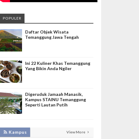
POPULER
Daftar Objek Wisata
Temanggung Jawa Tengah
Ini 22 Kuliner Khas Temanggung
Yang Bikin Anda Ngiler
Digeruduk Jamaah Manasik,
Kampus STAINU Temanggung
Seperti Lautan Putih
KEMBANGKAN SIM LAYANAN,
Kampus
View More
HADIRKAN TIM SEVIMA UNTUK