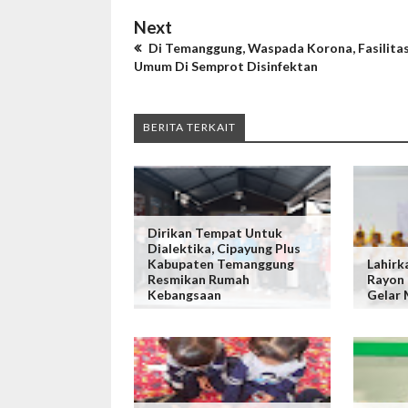
Next
Di Temanggung, Waspada Korona, Fasilita
Umum Di Semprot Disinfektan
BERITA TERKAIT
Dirikan Tempat Untuk
Dialektika, Cipayung Plus
Kabupaten Temanggung
Lahirka
Resmikan Rumah
Rayon
Kebangsaan
Gelar