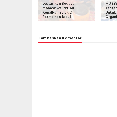
Lestarikan Budaya,
MUSYW
Mahasiswa PPL MPI
Tanta
Kenalkan Sejak Dini
Untuk
Permainan Jadul
Organi
Tambahkan Komentar