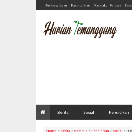
Tentang Kami
Pasang Iklan
Kebijakan Privasi
Disc
Berita
Sosial
Pendidikan
Home
Berita
Kampus
Pendidikan
Sosial
Dua