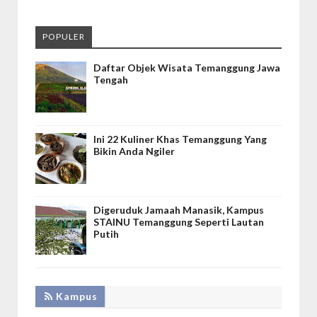
POPULER
Daftar Objek Wisata Temanggung Jawa
Tengah
Ini 22 Kuliner Khas Temanggung Yang
Bikin Anda Ngiler
Digeruduk Jamaah Manasik, Kampus
STAINU Temanggung Seperti Lautan
Putih
Kampus