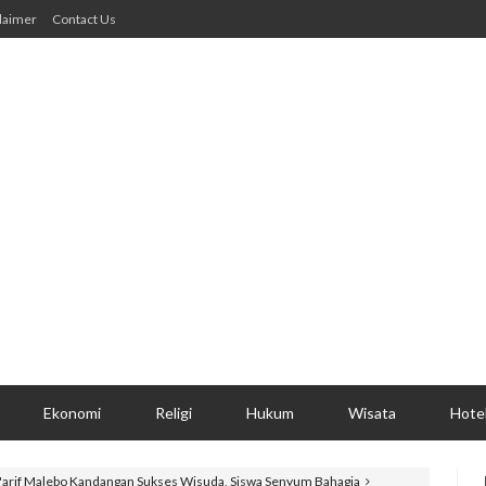
laimer
Contact Us
Ekonomi
Religi
Hukum
Wisata
Hote
'arif Malebo Kandangan Sukses Wisuda, Siswa Senyum Bahagia