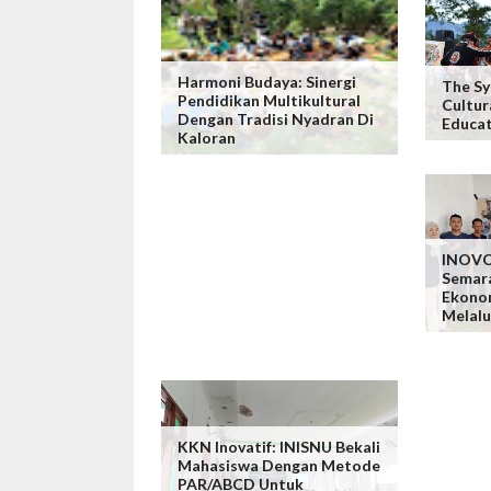
Harmoni Budaya: Sinergi
The S
Pendidikan Multikultural
Cultur
Dengan Tradisi Nyadran Di
Educat
Kaloran
INOVO
Semar
Ekono
Melalu
KKN Inovatif: INISNU Bekali
Mahasiswa Dengan Metode
PAR/ABCD Untuk