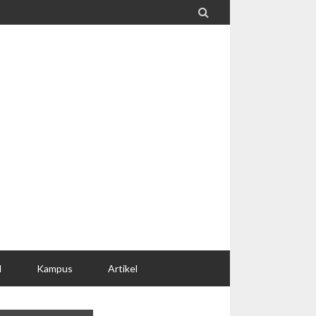

l
Kampus
Artikel