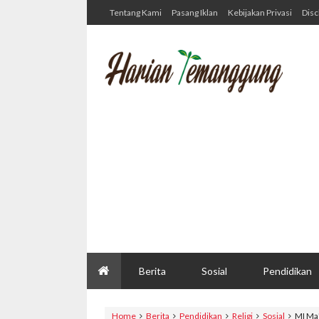
Tentang Kami
Pasang Iklan
Kebijakan Privasi
Disc
Berita
Sosial
Pendidikan
Home
Berita
Pendidikan
Religi
Sosial
MI Ma