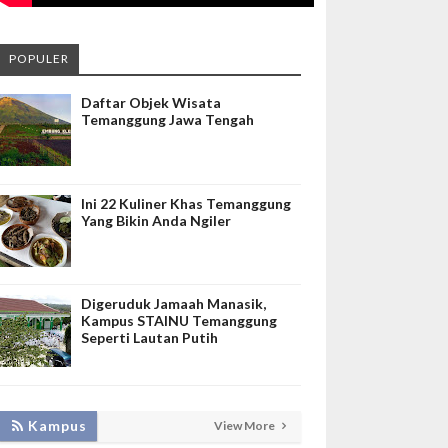
POPULER
Daftar Objek Wisata
Temanggung Jawa Tengah
Ini 22 Kuliner Khas Temanggung
Yang Bikin Anda Ngiler
Digeruduk Jamaah Manasik,
Kampus STAINU Temanggung
Seperti Lautan Putih
KEMBANGKAN SIM LAYANAN,
Kampus
View More
HADIRKAN TIM SEVIMA UNTUK