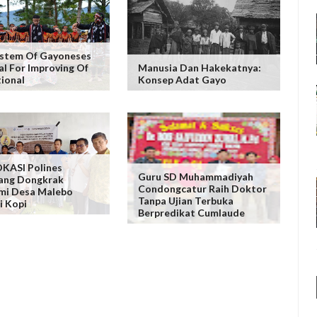
ystem Of Gayoneses
al For Improving Of
Manusia Dan Hakekatnya:
ional
Konsep Adat Gayo
KASI Polines
Guru SD Muhammadiyah
ang Dongkrak
Condongcatur Raih Doktor
mi Desa Malebo
Tanpa Ujian Terbuka
i Kopi
Berpredikat Cumlaude