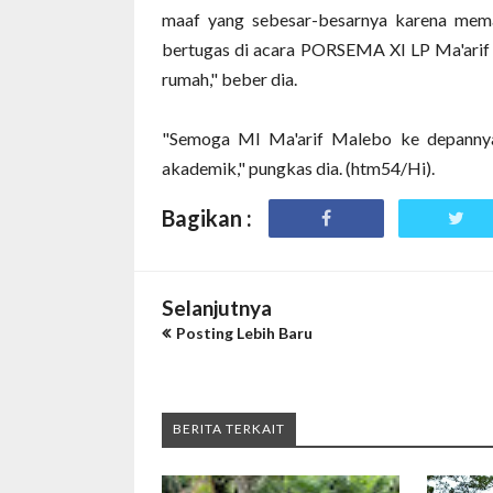
maaf yang sebesar-besarnya karena mema
bertugas di acara PORSEMA XI LP Ma'ari
rumah," beber dia.
"Semoga MI Ma'arif Malebo ke depannya
akademik," pungkas dia. (htm54/Hi).
Bagikan :
Selanjutnya
Posting Lebih Baru
BERITA TERKAIT