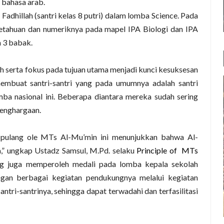
 bahasa arab.
 Fadhillah
(santri kelas 8 putri)
dalam lomba Science. Pada
etahuan dan numeriknya pada mapel IPA Biologi dan IPA
m 3 babak.
h serta fokus pada tujuan utama menjadi kunci kesuksesan
buat santri-santri yang pada umumnya adalah santri
mba nasional ini. Beberapa diantara mereka sudah sering
enghargaan.
 pulang ole MTs Al-Mu’min ini menunjukkan bahwa Al-
a,” ungkap Ustadz Samsul, M.Pd. selaku
Principle of MTs
g juga memperoleh medali pada lomba kepala sekolah
an berbagai kegiatan pendukungnya melalui kegiatan
ntri-santrinya, sehingga dapat terwadahi dan terfasilitasi