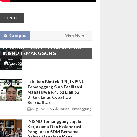
POPULER
KEMBANGKAN SIM LAYANAN,
Kampus
View More
HADIRKAN TIM SEVIMA UNTUK
PERKUAT TRANSFORMASI DIGITAL
INISNU TEMANGGUNG
Aug 06 2026
Harian Temanggung
-
Lakukan Bimtek RPL, INISNU
Temanggung Siap Fasilitasi
Mahasiswa RPL S1 Dan S2
Untuk Lulus Cepat Dan
Berkualitas
Aug 06 2026
Harian Temanggung
-
INISNU Temanggung Jajaki
Kerjasama Dan Kolaborasi
Penguatan SDM Bersama
Polres Magelang Kota