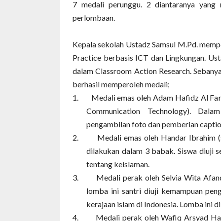
7 medali perunggu.
2 diantaranya yang 
perlombaan.
Kepala sekolah Ustadz Samsul M.Pd. mempe
Practice berbasis ICT dan Lingkungan. Ust
dalam Classroom Action Research.
Sebanya
berhasil memperoleh medali;
1.
Medali emas oleh Adam Hafidz Al Fari
Communication Technology).
Dalam
pengambilan foto dan pemberian caption
2.
Medali emas oleh Handar Ibrahim
dilakukan dalam 3 babak. Siswa diuji 
tentang keislaman.
3.
Medali perak oleh Selvia Wita Afa
lomba ini santri diuji kemampuan peng
kerajaan islam di Indonesia. Lomba ini 
4.
Medali perak oleh Wafiq Arsyad 