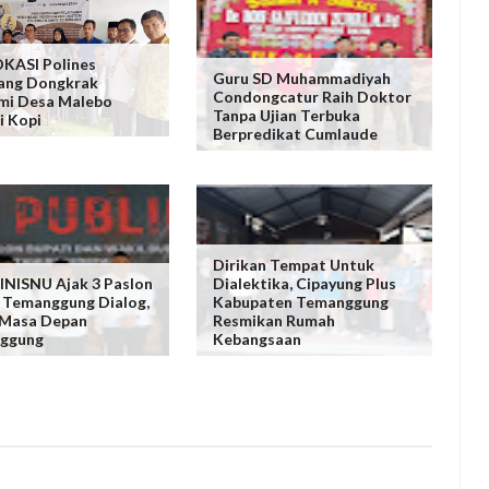
KASI Polines
Guru SD Muhammadiyah
ang Dongkrak
Condongcatur Raih Doktor
mi Desa Malebo
Tanpa Ujian Terbuka
i Kopi
Berpredikat Cumlaude
Dirikan Tempat Untuk
NISNU Ajak 3 Paslon
Dialektika, Cipayung Plus
 Temanggung Dialog,
Kabupaten Temanggung
 Masa Depan
Resmikan Rumah
ggung
Kebangsaan