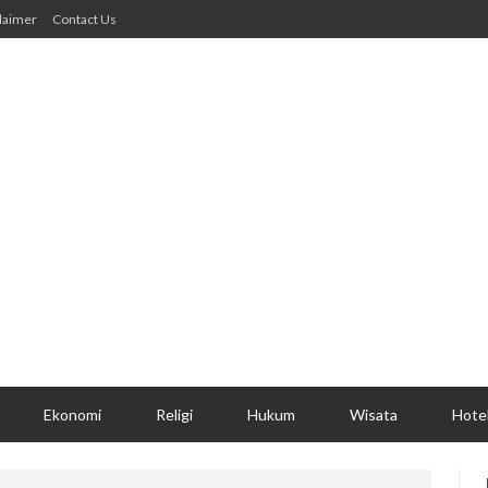
laimer
Contact Us
Ekonomi
Religi
Hukum
Wisata
Hote