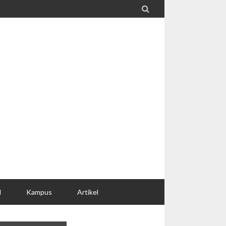

l
Kampus
Artikel