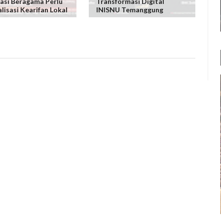
si Beragama Perlu
Transformasi Digital
alisasi Kearifan Lokal
INISNU Temanggung