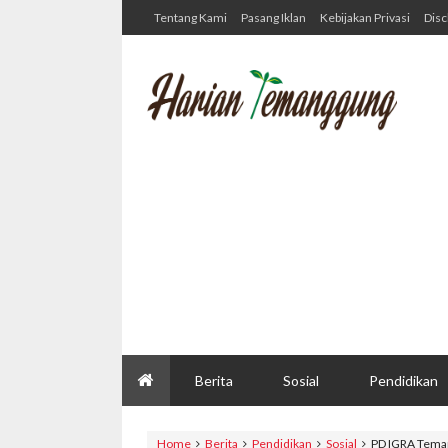
Tentang Kami
Pasang Iklan
Kebijakan Privasi
Disc
Berita
Sosial
Pendidikan
Home
Berita
Pendidikan
Sosial
PD IGRA Tema