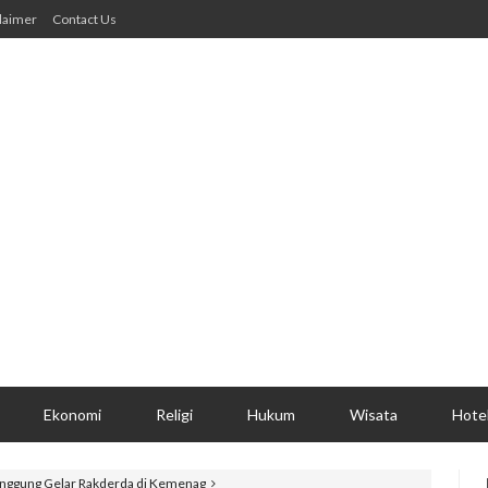
laimer
Contact Us
Ekonomi
Religi
Hukum
Wisata
Hote
nggung Gelar Rakderda di Kemenag