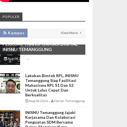
POPULER
KEMBANGKAN SIM LAYANAN,
Kampus
View More
HADIRKAN TIM SEVIMA UNTUK
PERKUAT TRANSFORMASI DIGITAL
INISNU TEMANGGUNG
Aug 06 2026
Harian Temanggung
-
Lakukan Bimtek RPL, INISNU
Temanggung Siap Fasilitasi
Mahasiswa RPL S1 Dan S2
Untuk Lulus Cepat Dan
Berkualitas
Aug 06 2026
Harian Temanggung
-
INISNU Temanggung Jajaki
Kerjasama Dan Kolaborasi
Penguatan SDM Bersama
Polres Magelang Kota