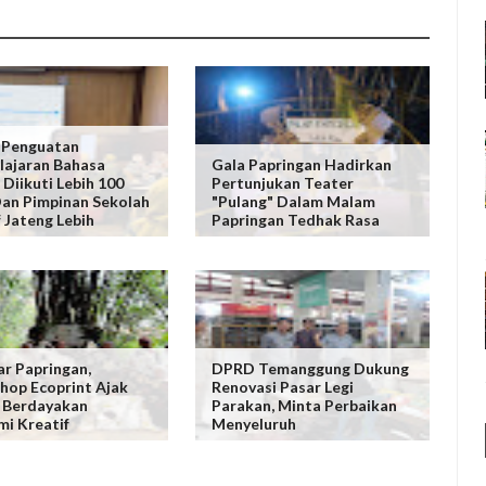
 Penguatan
ajaran Bahasa
Gala Papringan Hadirkan
 Diikuti Lebih 100
Pertunjukan Teater
an Pimpinan Sekolah
"Pulang" Dalam Malam
f Jateng Lebih
Papringan Tedhak Rasa
ar Papringan,
DPRD Temanggung Dukung
op Ecoprint Ajak
Renovasi Pasar Legi
 Berdayakan
Parakan, Minta Perbaikan
i Kreatif
Menyeluruh