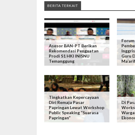
BERITA TERKAIT
Forum
Asesor BAN-PT Berikan
Pembel
Rekomendasi Penguatan
Inggris
Prodi S1 HKI INISNU
Guru D
Temanggung
Ma’ari
Tingkatkan Kepercayaan
Diri Remaja Pasar
Di Pas
Papringan Lewat Workshop
Worksh
Public Speaking “Suarasa
Warga
Papringan”
Ekonom