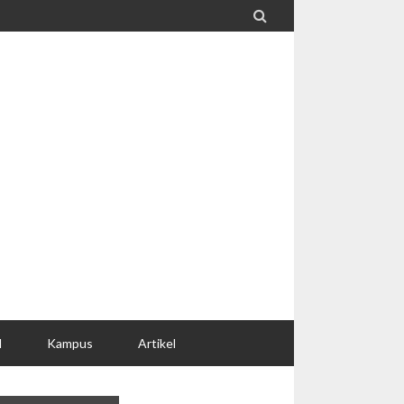

l
Kampus
Artikel