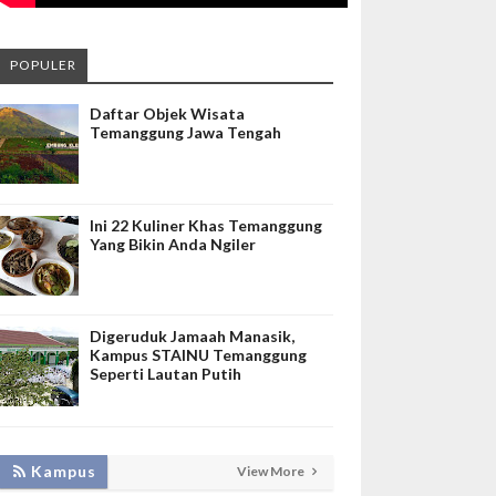
POPULER
Daftar Objek Wisata
Temanggung Jawa Tengah
Ini 22 Kuliner Khas Temanggung
Yang Bikin Anda Ngiler
Digeruduk Jamaah Manasik,
Kampus STAINU Temanggung
Seperti Lautan Putih
KEMBANGKAN SIM LAYANAN,
Kampus
View More
HADIRKAN TIM SEVIMA UNTUK