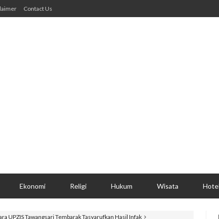
laimer
Contact Us
Ekonomi
Religi
Hukum
Wisata
Hote
ara UPZIS Tawangsari Tembarak Tasyarufkan Hasil Infak