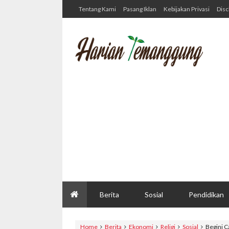
Tentang Kami
Pasang Iklan
Kebijakan Privasi
Disc
Berita
Sosial
Pendidikan
Home
Berita
Ekonomi
Religi
Sosial
Begini C