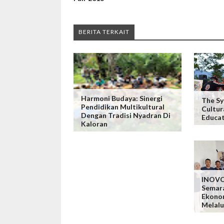
BERITA TERKAIT
Harmoni Budaya: Sinergi
The S
Pendidikan Multikultural
Cultur
Dengan Tradisi Nyadran Di
Educat
Kaloran
INOVO
Semar
Ekono
Melalu