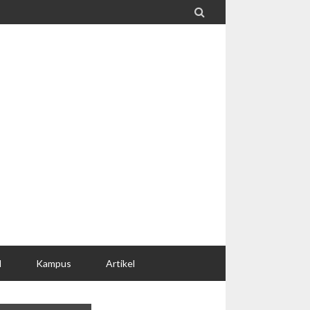

l
Kampus
Artikel