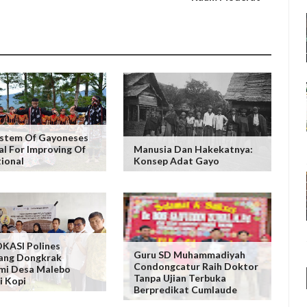
ystem Of Gayoneses
al For Improving Of
Manusia Dan Hakekatnya:
ional
Konsep Adat Gayo
KASI Polines
Guru SD Muhammadiyah
ang Dongkrak
Condongcatur Raih Doktor
mi Desa Malebo
Tanpa Ujian Terbuka
i Kopi
Berpredikat Cumlaude