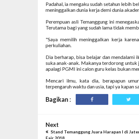
Padahal, ia mengaku sudah setahun lebih bek
meninggalkan dunia kerja demi dunia akade
Perempuan asli Temanggung ini menegaskan,
Terutama bagi yang sudah lama tidak memba
"Saya memilih meninggalkan kerja karena i
perkuliahan.
Dia berharap, bisa belajar dan mendalami 
suka anak-anak. Makanya terdorong untuk j
apalagi PGMI ini calon guru kelas bukan mempe
Mencari ilmu, kata dia, berapapun umur 
terpengaruh waktu dan usia, tapi ya kapan sa
Bagikan :
Next
Stand Temanggung Juara Harapan I di Jate
Fair 2018