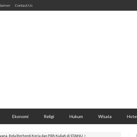
laimer
Contact Us
Ekonomi
Religi
Hukum
Wisata
Hote
iyana, Rela Berhenti Kerja dan Pilih Kuliah di STAINU