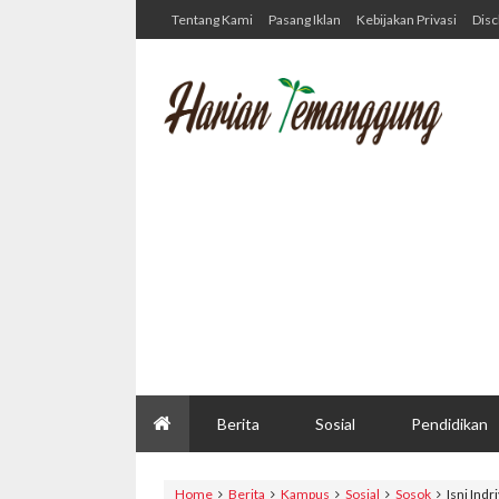
Tentang Kami
Pasang Iklan
Kebijakan Privasi
Disc
Berita
Sosial
Pendidikan
Home
Berita
Kampus
Sosial
Sosok
Isni Indr