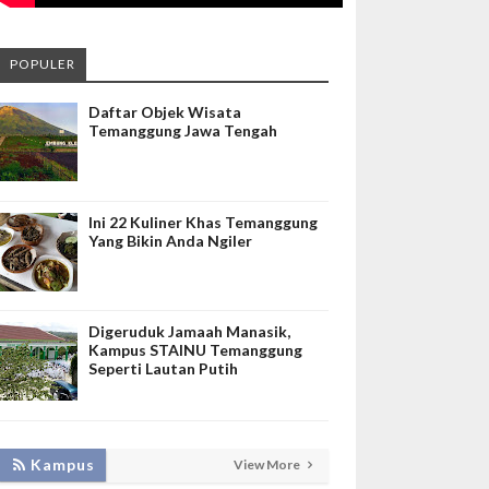
POPULER
Daftar Objek Wisata
Temanggung Jawa Tengah
Ini 22 Kuliner Khas Temanggung
Yang Bikin Anda Ngiler
Digeruduk Jamaah Manasik,
Kampus STAINU Temanggung
Seperti Lautan Putih
KEMBANGKAN SIM LAYANAN,
Kampus
View More
HADIRKAN TIM SEVIMA UNTUK