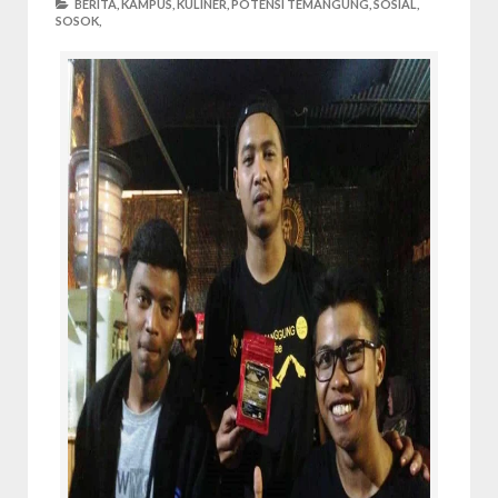
BERITA,
KAMPUS,
KULINER,
POTENSI TEMANGUNG,
SOSIAL,
SOSOK,