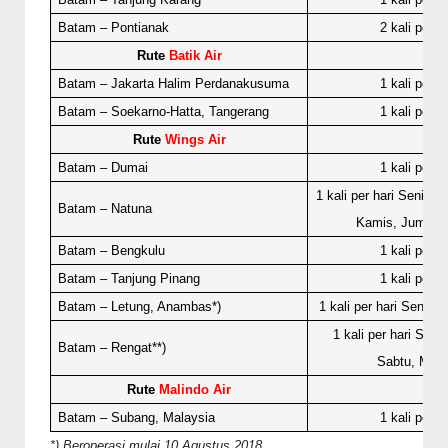
Batam – Pontianak
2 kali per ha
Rute
Batik Air
Batam – Jakarta Halim Perdanakusuma
1 kali per ha
Batam – Soekarno-Hatta, Tangerang
1 kali per ha
Rute
Wings Air
Batam – Dumai
1 kali per ha
1 kali per hari Senin, 
Batam – Natuna
Kamis, Jum'at,
Batam – Bengkulu
1 kali per ha
Batam – Tanjung Pinang
1 kali per ha
Batam – Letung, Anambas*)
1 kali per hari Senin,
1 kali per hari Sela
Batam – Rengat**)
Sabtu, Ming
Rute
Malindo Air
Batam – Subang, Malaysia
1 kali per ha
*) Beroperasi mulai 10 Agustus 2018