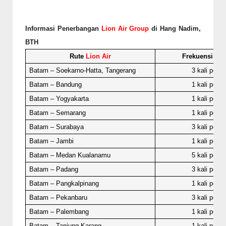
Informasi Penerbangan
Lion Air Group
di Hang Nadim,
BTH
Rute
Lion Air
Frekuensi Te
Batam – Soekarno-Hatta, Tangerang
3 kali per ha
Batam – Bandung
1 kali per ha
Batam – Yogyakarta
1 kali per ha
Batam – Semarang
1 kali per ha
Batam – Surabaya
3 kali per ha
Batam – Jambi
1 kali per ha
Batam – Medan Kualanamu
5 kali per ha
Batam – Padang
3 kali per ha
Batam – Pangkalpinang
1 kali per ha
Batam – Pekanbaru
3 kali per ha
Batam – Palembang
1 kali per ha
Batam – Tanjung Karang
1 kali per ha