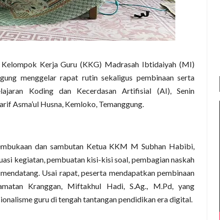
Kelompok Kerja Guru (KKG) Madrasah Ibtidaiyah (MI)
ng menggelar rapat rutin sekaligus pembinaan serta
jaran Koding dan Kecerdasan Artifisial (AI), Senin
’arif Asma’ul Husna, Kemloko, Temanggung.
pembukaan dan sambutan Ketua KKM M Subhan Habibi,
asi kegiatan, pembuatan kisi-kisi soal, pembagian naskah
n mendatang. Usai rapat, peserta mendapatkan pembinaan
matan Kranggan, Miftakhul Hadi, S.Ag., M.Pd, yang
nalisme guru di tengah tantangan pendidikan era digital.