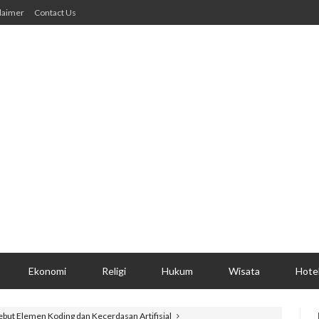
laimer
Contact Us
Ekonomi
Religi
Hukum
Wisata
Hote
ebut Elemen Koding dan Kecerdasan Artifisial