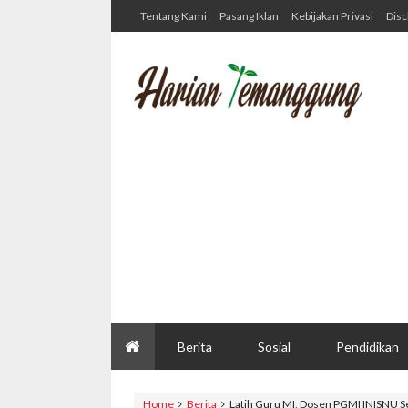
Tentang Kami
Pasang Iklan
Kebijakan Privasi
Disc
Berita
Sosial
Pendidikan
Home
Berita
Latih Guru MI, Dosen PGMI INISNU S