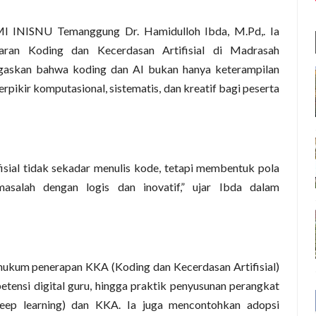
GMI INISNU Temanggung Dr. Hamidulloh Ibda, M.Pd,. Ia
aran Koding dan Kecerdasan Artifisial di Madrasah
egaskan bahwa koding dan AI bukan hanya keterampilan
erpikir komputasional, sistematis, dan kreatif bagi peserta
isial tidak sekadar menulis kode, tetapi membentuk pola
alah dengan logis dan inovatif,” ujar Ibda dalam
ukum penerapan KKA (Koding dan Kecerdasan Artifisial)
ensi digital guru, hingga praktik penyusunan perangkat
eep learning) dan KKA. Ia juga mencontohkan adopsi