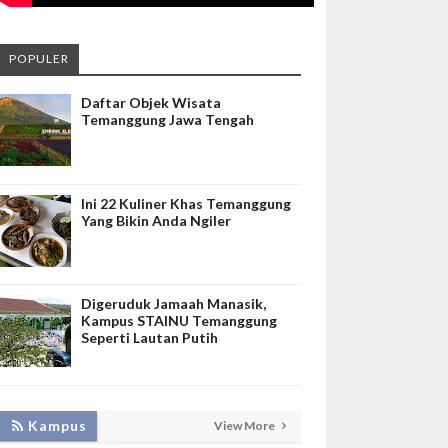
POPULER
Daftar Objek Wisata
Temanggung Jawa Tengah
Ini 22 Kuliner Khas Temanggung
Yang Bikin Anda Ngiler
Digeruduk Jamaah Manasik,
Kampus STAINU Temanggung
Seperti Lautan Putih
KEMBANGKAN SIM LAYANAN,
Kampus
View More
HADIRKAN TIM SEVIMA UNTUK