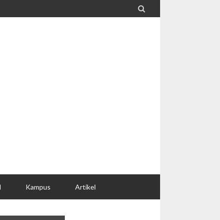

l
Kampus
Artikel