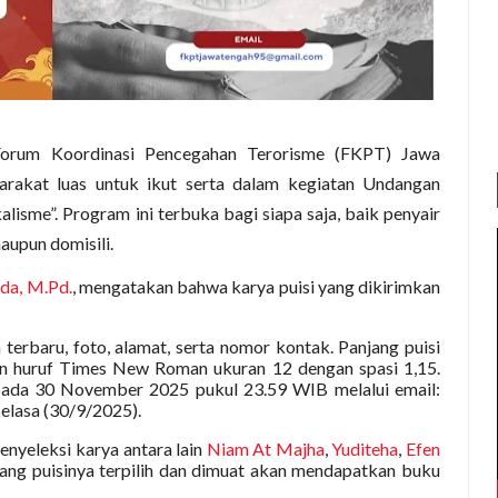
rum Koordinasi Pencegahan Terorisme (FKPT) Jawa
akat luas untuk ikut serta dalam kegiatan Undangan
isme”. Program ini terbuka bagi siapa saja, baik penyair
aupun domisili.
bda, M.Pd.
, mengatakan bahwa karya puisi yang dikirimkan
terbaru, foto, alamat, serta nomor kontak. Panjang puisi
an huruf Times New Roman ukuran 12 dengan spasi 1,15.
 pada 30 November 2025 pukul 23.59 WIB melalui email:
 Selasa (30/9/2025).
nyeleksi karya antara lain
Niam At Majha
,
Yuditeha
,
Efen
 yang puisinya terpilih dan dimuat akan mendapatkan buku