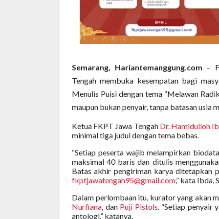
Semarang, Hariantemanggung.com
– Fo
Tengah membuka kesempatan bagi masyar
Menulis Puisi dengan tema “Melawan Radikal
maupun bukan penyair, tanpa batasan usia m
Ketua FKPT Jawa Tengah
Dr. Hamidulloh I
minimal tiga judul dengan tema bebas.
“Setiap peserta wajib melampirkan biodata 
maksimal 40 baris dan ditulis menggunak
Batas akhir pengiriman karya ditetapkan
fkptjawatengah95@gmail.com
,” kata Ibda,
Dalam perlombaan itu, kurator yang akan me
Nurfiana
, dan
Puji Pistols
. “Setiap penyair
antologi,” katanya.