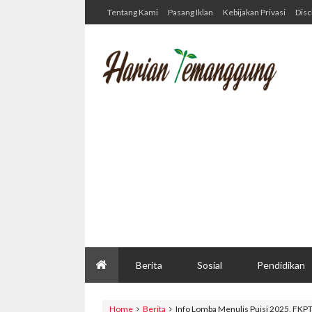
Tentang Kami
Pasang Iklan
Kebijakan Privasi
Disc
Berita
Sosial
Pendidikan
Home
Berita
Info Lomba Menulis Puisi 2025, FKP