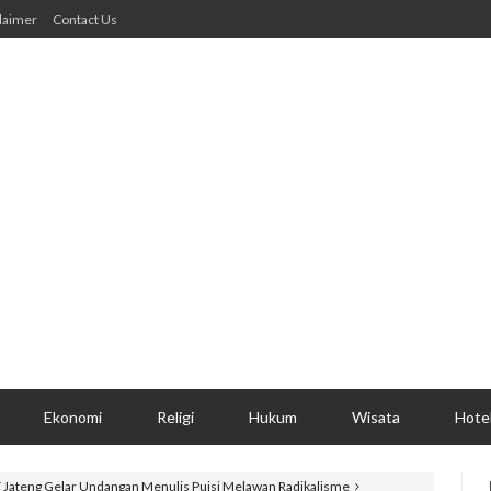
laimer
Contact Us
Ekonomi
Religi
Hukum
Wisata
Hote
T Jateng Gelar Undangan Menulis Puisi Melawan Radikalisme