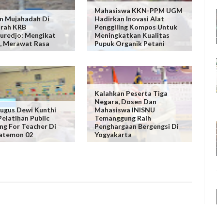
Mahasiswa KKN-PPM UGM
n Mujahadah Di
Hadirkan Inovasi Alat
rah KRB
Penggiling Kompos Untuk
uredjo: Mengikat
Meningkatkan Kualitas
, Merawat Rasa
Pupuk Organik Petani
Kalahkan Peserta Tiga
Negara, Dosen Dan
ugus Dewi Kunthi
Mahasiswa INISNU
Pelatihan Public
Temanggung Raih
ng For Teacher Di
Penghargaan Bergengsi Di
atemon 02
Yogyakarta