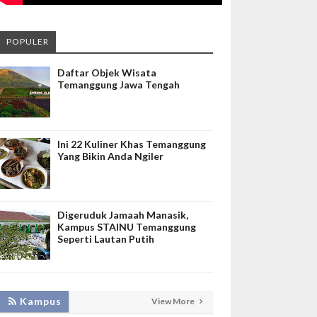
POPULER
Daftar Objek Wisata
Temanggung Jawa Tengah
Ini 22 Kuliner Khas Temanggung
Yang Bikin Anda Ngiler
Digeruduk Jamaah Manasik,
Kampus STAINU Temanggung
Seperti Lautan Putih
KEMBANGKAN SIM LAYANAN,
Kampus
View More
HADIRKAN TIM SEVIMA UNTUK