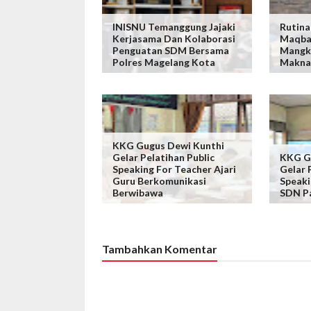
INISNU Temanggung Jajaki
Rutina
Kerjasama Dan Kolaborasi
Maqba
Penguatan SDM Bersama
Mangk
Polres Magelang Kota
Makna
KKG Gugus Dewi Kunthi
Gelar Pelatihan Public
KKG G
Speaking For Teacher Ajari
Gelar 
Guru Berkomunikasi
Speaki
Berwibawa
SDN P
Tambahkan Komentar