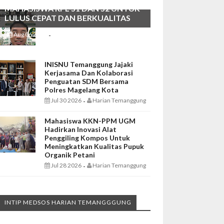
MAHASISWA RPL S1 DAN S2 UNTUK
LULUS CEPAT DAN BERKUALITAS
Aug 06 2026
Harian Temanggung
-
INISNU Temanggung Jajaki
Kerjasama Dan Kolaborasi
Penguatan SDM Bersama
Polres Magelang Kota
Jul 30 2026
Harian Temanggung
-
Mahasiswa KKN-PPM UGM
Hadirkan Inovasi Alat
Penggiling Kompos Untuk
Meningkatkan Kualitas Pupuk
Organik Petani
Jul 28 2026
Harian Temanggung
-
INTIP MEDSOS HARIAN TEMANGGGUNG