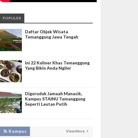
POPULER
Daftar Objek Wisata
Temanggung Jawa Tengah
Ini 22 Kuliner Khas Temanggung
Yang Bikin Anda Ngiler
Digeruduk Jamaah Manasik,
Kampus STAINU Temanggung
Seperti Lautan Putih
LAKUKAN BIMTEK RPL, INISNU
Kampus
View More
TEMANGGUNG SIAP FASILITASI