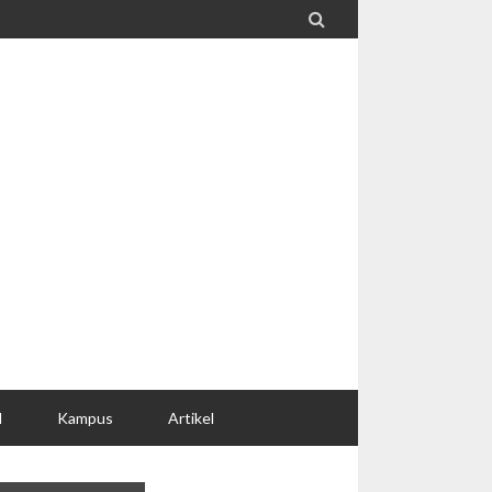

l
Kampus
Artikel