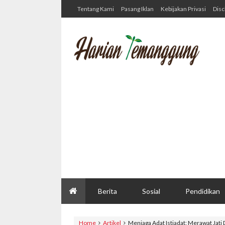
Tentang Kami
Pasang Iklan
Kebijakan Privasi
Disc
Berita
Sosial
Pendidikan
Home
Artikel
Menjaga Adat Istiadat: Merawat Jati 