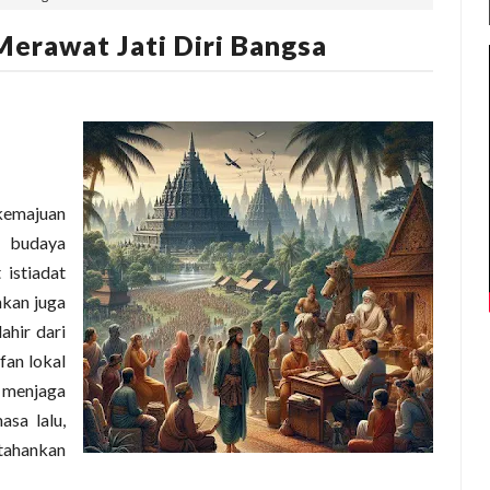
Merawat Jati Diri Bangsa
kemajuan
n budaya
 istiadat
nkan juga
lahir dari
ifan lokal
, menjaga
asa lalu,
tahankan