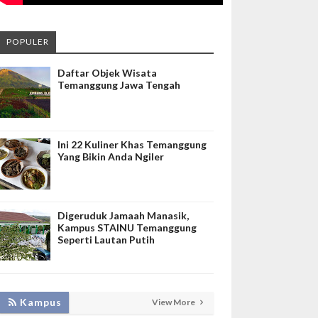
POPULER
Daftar Objek Wisata
Temanggung Jawa Tengah
Ini 22 Kuliner Khas Temanggung
Yang Bikin Anda Ngiler
Digeruduk Jamaah Manasik,
Kampus STAINU Temanggung
Seperti Lautan Putih
KEMBANGKAN SIM LAYANAN,
Kampus
View More
HADIRKAN TIM SEVIMA UNTUK