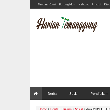
Tentang Kami
Pasang Iklan
Kebijakan Privasi
Disc
Berita
Sosial
Pendidikan
Home
Berita
Hukum
Sosial
Awal 2019, LBH T