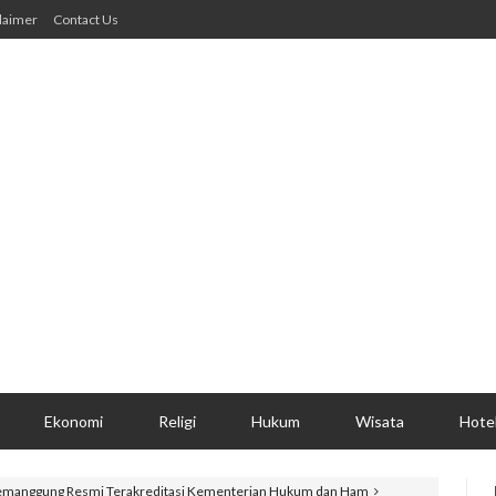
laimer
Contact Us
Ekonomi
Religi
Hukum
Wisata
Hote
emanggung Resmi Terakreditasi Kementerian Hukum dan Ham