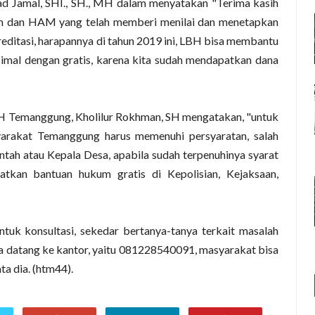
 Jamal, SHI., SH., MH dalam menyatakan "Terima kasih
 dan HAM yang telah memberi menilai dan menetapkan
itasi, harapannya di tahun 2019 ini, LBH bisa membantu
mal dengan gratis, karena kita sudah mendapatkan dana
 Temanggung, Kholilur Rokhman, SH mengatakan, "untuk
arakat Temanggung harus memenuhi persyaratan, salah
ntah atau Kepala Desa, apabila sudah terpenuhinya syarat
tkan bantuan hukum gratis di Kepolisian, Kejaksaan,
k konsultasi, sekedar bertanya-tanya terkait masalah
a datang ke kantor, yaitu 081228540091, masyarakat bisa
ta dia. (htm44).