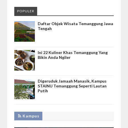
POPULER
Daftar Objek Wisata Temanggung Jawa
Tengah
Ini 22 Kuliner Khas Temanggung Yang
Bikin Anda Ngiler
Digeruduk Jamaah Manasik, Kampus
STAINU Temanggung Seperti Lautan
Putih
Kampus